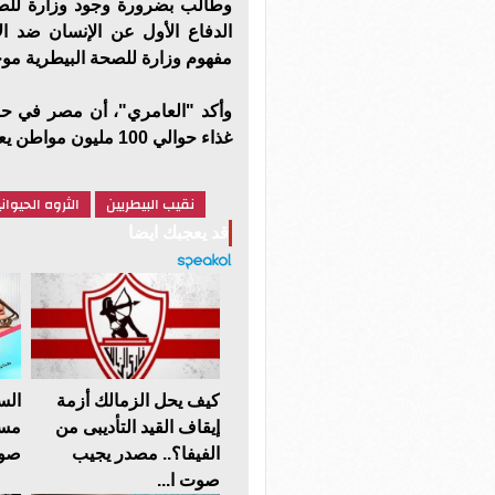
وطالب بضرورة وجود وزارة للصح
الدفاع الأول عن الإنسان ضد ال
مفهوم وزارة للصحة البيطرية موج
وأكد "العامري"، أن مصر في حاجة
غذاء حوالي 100 مليون مواطن يعتمدون على البروتين الحيواني.
نقيب البيطريين
الثروه الحيوان
قد يعجبك ايضا
كيف يحل الزمالك أزمة
الس
إيقاف القيد التأديبى من
مسل
الفيفا؟.. مصدر يجيب
صوت
صوت ا...