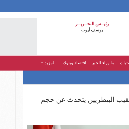
رئيــس التحــريــر
يوسف أيوب
تباك
ما وراء الخبر
اقتصاد وبنوك
المزيد
 جنيه.. نقيب البيطريين يتحدث عن حجم