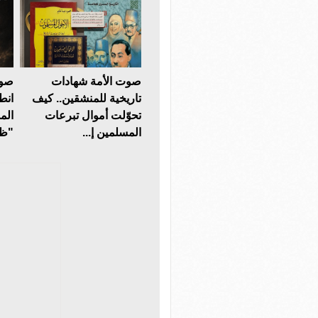
صوت الأمة شهادات
صوت
تاريخية للمنشقين.. كيف
انط
تحوّلت أموال تبرعات
الم
المسلمين إ...
"ظل