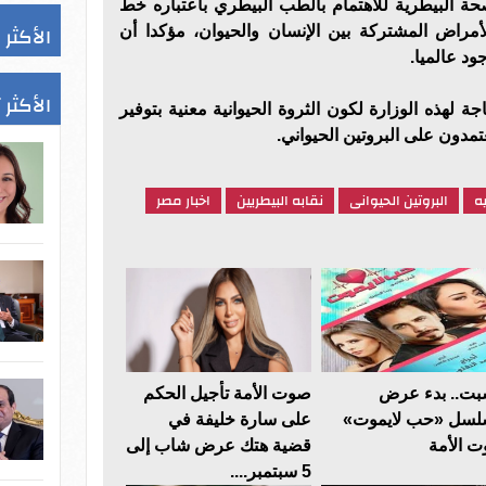
ة البيطرية للاهتمام بالطب البيطري باعتباره خط
الأكثر 
أمراض المشتركة بين الإنسان والحيوان، مؤكدا أن
ود عالميا.
الأكثر 
 لهذه الوزارة لكون الثروة الحيوانية معنية بتوفير
يه
البروتين الحيوانى
نقابه البيطريين
اخبار مصر
بت.. بدء عرض
صوت الأمة تأجيل الحكم
سل «حب لايموت»
على سارة خليفة في
 الأمة
قضية هتك عرض شاب إلى
5 سبتمبر....