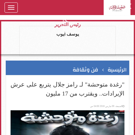
oggle
gation
رئيس التحرير
يوسف ايوب
الرئيسية
فن وثقافة
"رغدة متوحشة" لـ رامز جلال يتربع على عرش
الإيرادات.. ويقترب من 17 مليون
الجمعة، 09 مارس 2018 04:00 ص