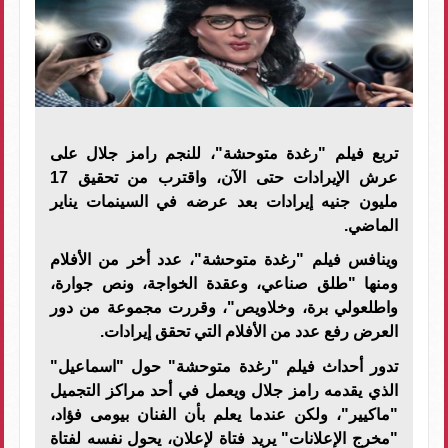
تربع فيلم "رغدة متوحشة"، للنجم رامز جلال على
عرش الإيرادات حتى الآن، واقترب من تحقيق 17
مليون جنيه إيرادات بعد عرضه في السينمات يناير
الماضي.
وينافس فيلم "رغدة متوحشة"، عدد أخر من الأفلام
ومنها "طلق صناعي، وعقدة الخواجة، ونص جوارة،
واطلعولي برة، وخلاويص"، وقررت مجموعة من دور
العرض رفع عدد من الأفلام التي تحقق إيرادات.
تدور أحداث فيلم "رغدة متوحشة" حول "اسماعيل"
الذي يقدمه رامز جلال ويعمل في أحد مراكز التجميل
"ماكيير"، ولكن عندما يعلم بأن الفنان بيومى فؤاد،
"مخرج الإعلانات" يريد فتاة لإعلان، يحول نفسه لفتاة