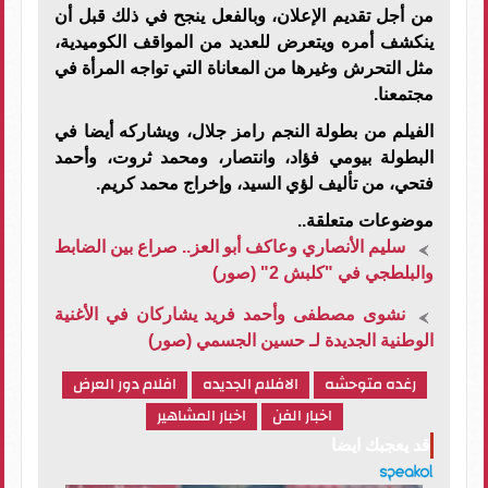
من أجل تقديم الإعلان، وبالفعل ينجح في ذلك قبل أن
ينكشف أمره ويتعرض للعديد من المواقف الكوميدية،
مثل التحرش وغيرها من المعاناة التي تواجه المرأة في
مجتمعنا.
الفيلم من بطولة النجم رامز جلال، ويشاركه أيضا في
البطولة بيومي فؤاد، وانتصار، ومحمد ثروت، وأحمد
فتحي، من تأليف لؤي السيد، وإخراج محمد كريم.
موضوعات متعلقة..
سليم الأنصاري وعاكف أبو العز.. صراع بين الضابط
والبلطجي في "كلبش 2" (صور)
نشوى مصطفى وأحمد فريد يشاركان في الأغنية
الوطنية الجديدة لـ حسين الجسمي (صور)
رغده متوحشه
الافلام الجديده
افلام دور العرض
اخبار الفن
اخبار المشاهير
قد يعجبك ايضا