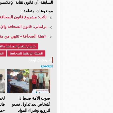
السابقة، أن قانون نقابة الإعلام
موضوعات متعلقة..
نائب: مشروع قانون الصحافة و
برلمانى: قانون الصحافة والإع
«هيئة الصحافة» تنتهي من من
قانون تنظيم الصحافة والإ
الهيئة الوطنية للصحافة
اله
قد يعجبك ايضا
صوت الأمة ضبط 3
لخر
أشخاص بعد تداول فيديو
قائ
لترويج وشراء المواد
«هن