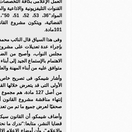
العمل الإعلامى بكافة التخصصات
القنوات التليفزيونية والاذاعية و
الم
101مادة.
وفى هذا السياق قال النائب محمد 
بإجراء عدة تعديلات على مشروع ق
مجلس النواب، وأصبح من الض
الاهتمام بالإستماع الجيد إلى أبنا
متوافق عليه من أبناء المهنة والعا
وأشار شيمكو، فى تصريح خاص لـ
من أصل 127 مادة، هم
إنتهاء مناقشة مشروع القانون أ
صحفيًا لعرض جميع ما تم من تعدي
وأضاف شيمكو، أن القانون سيكو
قضايا النشر، متابعا:"ندرك ما ن
والإعلام"، وأن أوضاع الإعلام ا