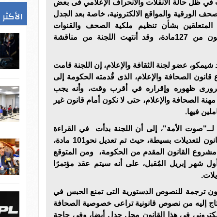
 في ظل حالة الانفلات والانحراف الإعلامي فى بعض
الأكثر 
الصحف الورقية والمواقع الالكترونية، خاصة بعد الجدل
واد"36، 53، 52، 51، 50"، المتعلقين بشأن تنظيم ملكية الصحف والقنوات
الفضائية، ويتكون مشروع القانون من 127مادة، وقد أنتهت اللجنة من مناقشة
شيمكو، عضو لجنة الثقافة والإعلام، إن اللجنة قامت
انون الصحافة والإعلام، الذى قُدمته الحكومة إلى
رورى ظهوره وإقراره في أقرب وقت، وأنه يجب
ء مهنة الصحافة والإعلام، حتى لا نكون أمام قانون غير
ملين فيها.
ـ"صوت الأمة"، إلى أن اللجنة بدأت في القراءة
الأولى التى قد يتعرض خلالها القانون لتعديلات بسيطة، حيث تم تعديل نحو101 مادة،
 مجموع مشروع القانون المقدم من الحكومة، ومن المتوقع
ول شهر إبريل المُقبل، على أنه سيتم عقد مؤتمرًا
لات.
ن ترجمة للنصوص الدستورية التى تمنع الحبس في
حتاج إليه من نصوص قانونية تراعى خصوصية الصحافة
لإلكترونى فى هذا القانون محل جدل أيضا، وفى حاجة