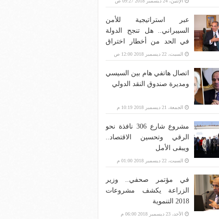
الإثنين، 24 ديسمبر 2018 09:27 ص
عبر استراتيجية للأمن
السيبراني.. هل تنجح الدولة
في الحد من أخطار اختراق
بنية الاتصالات؟
السبت، 22 ديسمبر 2018 12:00 ص
اتصال هاتفي هام بين السيسي
ومديرة صندوق النقد الدولي
الجمعة، 21 ديسمبر 2018 10:19 م
مشروع شارع 306 نافذة نحو
الرقي وتحسين الاقتصاد..
ويبقى الأمل
السبت، 22 ديسمبر 2018 01:00 م
في مؤتمر صحفي.. وزير
الزراعة يكشف مشروعات
2018 التنموية
الأحد، 23 ديسمبر 2018 06:00 م