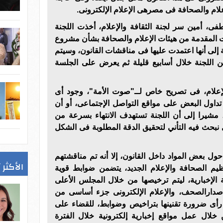
ام والصحافة فى مصرهى الإعلام الإلكترونى.
فى، أمين سر لجنة الثقافة والإعلام، أخذت اللجنة
ت المقدمة من هيئات الإعلام والصحافة بشأن مشروع
ة إلى أنها اعتمدت عليها فى مناقشات القانون، وسيتم
من اللجنة خلال أسابيع قليلة ثم يعرض على الجلسة
لإعلام، فى تصريح خاص لــ"صوت الأمة"، وجود أى
داول البعض على مواقع التواصل الإجتماعى، أو أن
 مشيرا إلى أن اللجنة تستهدف الانتهاء بسرعة من
نبحث فيه التأني لتحقيق الدقة المطلوبة فى الشكل
ل بعض المواد داخل القانون، إلا أنه تم مناقشتهم
الأكثر 
ظيم الصحافة والإعلام الجديد، يتضمن ضوابط قوية
ية الإخبارية، ليتم ترخيصها من خلال المجلس الأعلى
إصدارالصحف، والإعلام الإلكترونى جزء أساسى من
د رأى ضرورة تقنينها بتراخيص وضوابط، للقضاء على
لال عمل مواقع إخبارية إلكترونية خلال الفترة