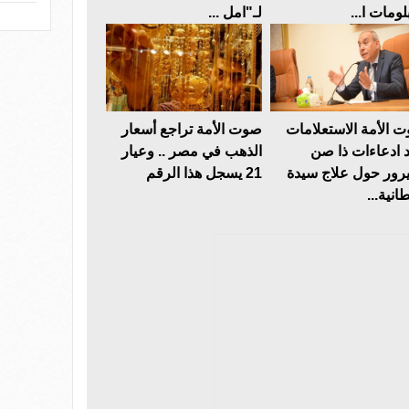
لومات ا...
لـ"امل ...
 الأمة الاستعلامات
صوت الأمة تراجع أسعار
د ادعاءات ذا صن
الذهب في مصر .. وعيار
رور حول علاج سيدة
21 يسجل هذا الرقم
انية...