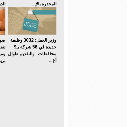
المخدرة بالإ...
الدب
وزير العمل: 3032 وظيفة
صوت
جديدة في 56 شركة بـ9
تفن
محافظات.. والتقديم طوال
ومي
أغ...
بريط