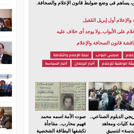
يين، يساهم فى وضع ضوابط قانون الإعلام والصحافة.
الإعلام أول إبريل المُقبل
لام على الأبواب..ولا يوجد أى خلاف عليه
اقشة قانون الصحافة والإعلام
علام
مجلس النواب
لجنة الإعلام والثقافة
يئة الوطنية للإعلام
أخبار البرلمان
أخبار السياسه
يجي الدبلوم الصناعي..
صوت الأمة اسمه محمد
مة كليات ومعاهد
فهيم محارب.. مفاجأة
دسة» لتنسيق
تكشفها البطاقة الشخصية