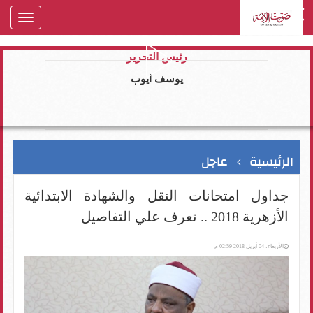
oggle
gation
رئيس التحرير
يوسف ايوب
الرئيسية
عاجل
جداول امتحانات النقل والشهادة الابتدائية
الأزهرية 2018 .. تعرف علي التفاصيل
الأربعاء، 04 أبريل 2018 02:59 م