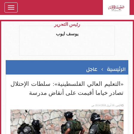
oggle
gation
رئيس التحرير
يوسف ايوب
الرئيسية
عاجل
«التعليم العالي الفلسطينية»: سلطات الإحتلال
تصادر خياما أقيمت على أنقاض مدرسة
الإثنين، 16 أبريل 2018 10:14 ص