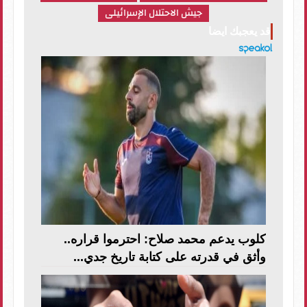
جيش الاحتلال الإسرائيلى
قد يعجبك ايضا
كلوب يدعم محمد صلاح: احترموا قراره..
وأثق في قدرته على كتابة تاريخ جدي...