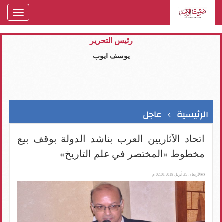
oggle
gation
رئيس التحرير
يوسف ايوب
الرئيسية
عاجل
اتحاد الآثاريين العرب يناشد الدولة بوقف بيع
مخطوط «المختصر في علم التاريخ»
الأربعاء، 25 أبريل 2018 02:01 م