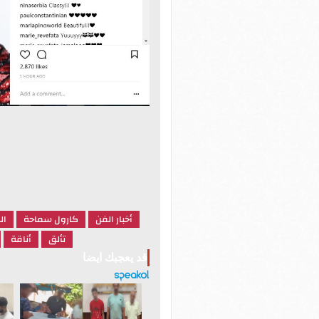
أخبار الفن
كارول سماحة
ال
تألق
أناقة
قد يعجبك ايضا