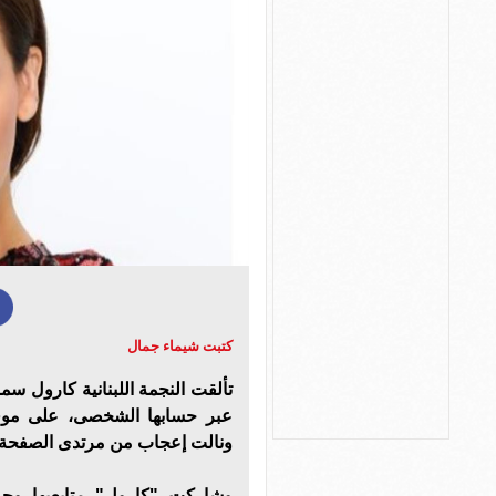
كتبت شيماء جمال
تألقت النجمة اللبنانية كارول سما
عبر حسابها الشخصى، على موقع 
ونالت إعجاب من مرتدى الصفحة الرسمية ال
وشاركت "كارول" متابعيها وجم