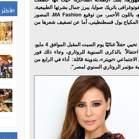
توغرافى باتريك صوايا، يبرز جمال بشرتها الطبيعية،
الأكثر 
بالإضافة إلى أناقتها بفستان لامع، باللون الأحمر، من توقيع MA Fashion، المصور
ير المكياج بول قسطنطينى، أما عن تصفيف شعرها من
ويذكر أن المطربة كارول سماحه تحيي حفلاً غنائيًا يوم السبت المقبل الموافق 4 مايو،
حتفالاً بالذكرى السنوية للروتاري، وجاء ذلك فور
اجتماعي «تويتر»، بتدوينة قائلة: أداء في الرابع من
ة مؤتمر الروتاري السنوي لمصر".