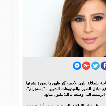
حة، بإطلالة اللون الأحمر، ّإثر ظهورها بصورة نشرتها
تبادل الصور والفيديوهات الشهير بـ"إنستجرام"،
تى وصلت لـ 1.8 مليون متابع.
هورها، بتلك الإطلالة الساحرة، حيث أنها خضعت