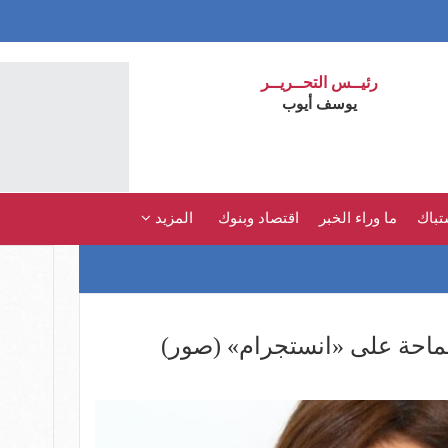
رئيــس التحــريــر
يوسف أيوب
تباك
ما وراء الخبر
اقتصاد وبنوك
المزيد
ماحة على «انستجرام» (صور)