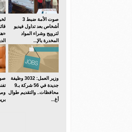
صوت الأمة ضبط 3
لخر
أشخاص بعد تداول فيديو
قائ
لترويج وشراء المواد
«هن
المخدرة بالإ...
الدب
وزير العمل: 3032 وظيفة
صوت
جديدة في 56 شركة بـ9
تفن
محافظات.. والتقديم طوال
ومي
أغ...
بريط