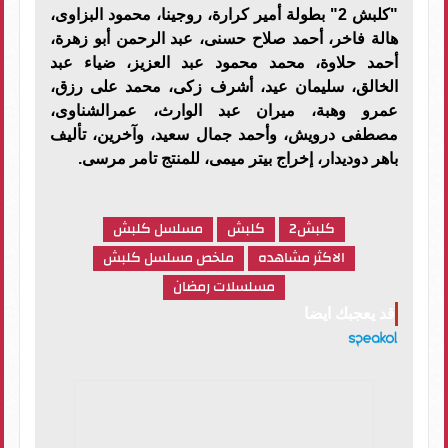
"كلبش 2" بطولة أمير كرارة، روجينا، محمود البزاوى،
هالة فاخر، أحمد صلاح حسنى، عبد الرحمن أبو زهرة،
أحمد حلاوة، محمد محمود عبد العزيز، ضياء عبد
الخالق، سليمان عيد، أشرف زكى، محمد على رزق،
عمرو وهبة، ميران عبد الوارث، عمرالشناوى،
مصطفى درويش، وأحمد جمال سعيد، وآخرين، تأليف
باهر دوديدار، إخراج بيتر ميمى، للمنتج تامر مرسى.
كلبش2
كلبش
مسلسل كلبش
الاكثر مشاهده
ملخص مسلسل كلبش
مسلسلات رمضان
قد يعجبك ايضا