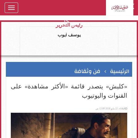
oggle
gation
رئيس التحرير
يوسف ايوب
الرئيسية
فن وثقافة
«كلبش» يتصدر قائمة «الأكثر مشاهدة» على
القنوات واليوتيوب
الثلاثاء، 22 مايو 2018 12:09 ص