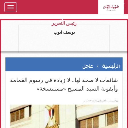
oggle
gation
رئيس التحرير
يوسف ايوب
الرئيسية
عاجل
شائعات لا صحة لها.. لا زيادة في رسوم القمامة
وأيقونة السيد المسيح «مستنسخة»
السبت، 11 أغسطس 2018 12:00 ص