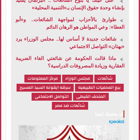
"على عينك يا بتوع الشائعات".. البرلمان يشيد
بإنشاء وحدة حقوق الإنسان بـ«التنمية المحلية»
طوارئ بالأحزاب لمواجهة الشائعات.. و«أبو
العطا»: وعي المواطن هو الرهان الدائم
شائعات جديدة لا أساس لها.. مجلس الوزراء يرد
«بهتان» التواصل الاجتماعي
ماذا قالت الحكومة عن شائعتي الغاء الضريبة
العقارية وزيادة المصروفات الدراسية؟
شائعات
مجلس الوزراء
مركز المعلومات
بيع المحميات الطبيعيه
سرقه ايقونه السيد المسيح
المتحف القبطى
التواصل الاجتماعى
شائعات ضد مصر
قد يعجبك ايضا