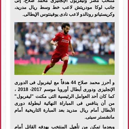
منتخب مصر وليفربول الإنجليزى محمد صلاح، إلى
جانب لوكا مودريتش لاعب خط وسط ريال مدريد،
وكريستيانو رونالدو لاعب نادى يوفينتوس الإيطالى.
و أحرز محمد صلاح 44 هدفاً مع ليفربول فى الدورى
الإنجليزى ودورى أبطال أوروبا موسم 2017- 2018 ،
كما كان أحد العوامل الرئيسية التى مكنت "ليفربول"
من أن ينافس فى المباراة النهائية لبطولة دورى
الأبطال أمام ريال مدريد بعد المبارة التاريخية أمام
مانشستر سيتى.
وبعدما تمكن من تأهيل المنتخب بهدفه القاتل أمام