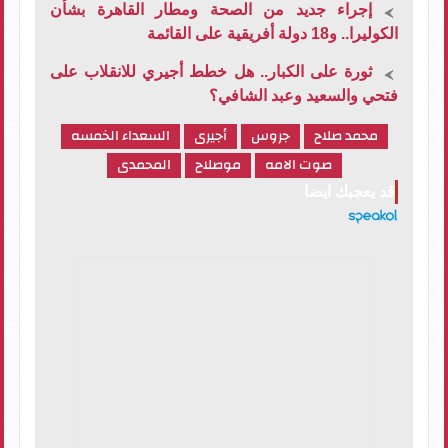
إجراء جديد من الصحة ومطار القاهرة بشأن
الكوليرا.. و18 دولة أفريقية على القائمة
ثورة على الكبار.. هل خطط أجيري للانقلاب على
فتحي والسعيد وعبد الشافي؟
محمد صلاح
جروس
أجيرى
السعداء الخمسه
صوت الامه
موصلاح
المحمدى
قد يعجبك ايضا