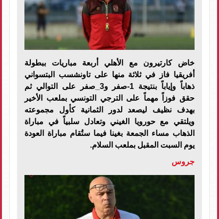
خاض كارتيرون مع الأهلي أربعة مباريات ببطولة
أفريقيا فاز في ثلاثة منها على تاونشسب البتسواني
ذهاباً وإياباً بنتيجة 1-صفر و3_صفر على التوالي ثم
حقق فوزاً مهماً على الترجي التونسي بملعب الأخير
بهدف نظيف ليصعد لدور الثمانية كأول مجموعته
ويلتقي مع حورويا الغيني وتعادل سلبياً في مباراة
الذهاب مساء الجمعة بغينا فيما ستُقام مباراة العودة
يوم السبت المقبل بملعب السلام.
جروس