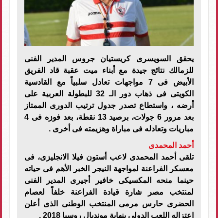
يحقق السويسرى كريستيان جروس المدير الفنى
للزمالك نتائج جيدة مع أبناء ميت عقبة قاد الفريق
الأبيض فى 7 مواجهات تعادل سلبياً مع القادسية
الكويتى فى ذهاب دور الـ 32 للبطولة العربية على
أرضه ، واستطاع تصدر جدول ترتيب الدورى الممتاز
بعد مرور 6 جولات، برصيد 13 نقطة، بعد فوزه فى 4
مباريات وتعادله فى مباراة وهزيمته فى أخرى .
أحمد المحمدى
تلقى أحمد المحمدى لاعب أستون فيلا الانجليزى، فى
معسكر الفراعنة لمواجهة النيجر الخبر الأهم فى حياته
حينما منحه المكسيكى خافير أجيرى المدير الفنى
لمنتخب مصر شارة قيادة الفراعنة خلفاً لعصام
الحضرى حارس مرمى المنتخب الوطنى الذى أعلن
اعتزاله اللعب الدولى بنهاية مونديال روسيا 2018 .