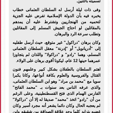
تسميته بالتنين.
وفى ذات ليلة أرسل له السلطان العثمانى خطاب
يخبره فيه بأن الدولة الإسلامية تفرض عليه الجزية
لتحميه من الهنجاريين وتشترط عليه أن يمدهم
بالمقاتلين لو احتاج الجيش المسلم إلى المقاتلين
وتطلب سرعة الرد والبرهان.
وكان برهان "دراكول" غير متوقع، حيث أرسل طفليه
إلى "أدريانوبل" أو "إدرنة" معقل السلطان العثمانى
المسلم، وهما "رادو" و "دراكولا" واللذان لم يتجاوزا
عمرهما حينها 12 عام، ليكونا أقوى برهان على الولاء.
اهتم السلطان بالطفلان بشكل كبير وعلمهم فنون
القتال والفروسية والعلوم بكافة أنواعها، وكانا يكبرا
سويا مع "محمد بن مراد" وهو ابن السلطان العثمانى،
والذى عرفه الناس بعد سنوات بـ "محمد الفاتح"
الفارس الهمام الذى فتح القسطنطينية، وعلى الرغم
من أن "رادو" اتخذ "محمد" صديقا له إلا أن "دراكولا"
لم يعجبه الحال وكان دائما يشعر أنه مجرد أسير وكان
غضبه يتزايد كلما وجد علاقة الصداقة بين شقيقه وابن