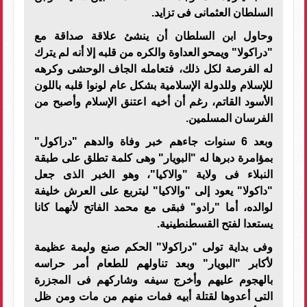
السلطان العثمانى فى تزايد.
وحاول ابن السلطان أن ينشئ علاقة صداقة مع
"دراكولا" ويمحو العداوة والكره من قلبه إلا أنه لم يترك
له الفرصة لكل ذلك، فتعامله الجاف الوحشى وكرهه
للإسلام وللدولة الإسلامية بشكل عام لونوا قلبه باللون
الأسود القاتم، رغم أن أخيه اعتنق الإسلام وأصبح من
الفرسان المسلمين.
وبعد 6 سنوات جاءهم خبر وفاة والدهم "دراكول"
بمؤامرة دبرها له "البويار" وهى كلمة تطلق على طبقة
النبلاء فى ولاية "والاكيا"، وهو الخبر الذى جعل
"داكولا" يعود إلى "والاكيا" ليتربع على العرش خليفة
لوالده، أما "رادو" فبقى مع محمد الفاتح لأنهما كانا
يستعدا لفتح القسطنطينية.
وفى بداية تولى "دراكولا" الحكم صنع وليمة عظيمة
لأكابر "البويار" وبعد تناولهم للطعام أمر حراسه
بالهجوم عليهم وأخرج سيفه وشاركهم فى المجزرة
التى أعدوها لقتلة أبيه فمات منهم من مات ومن ظل