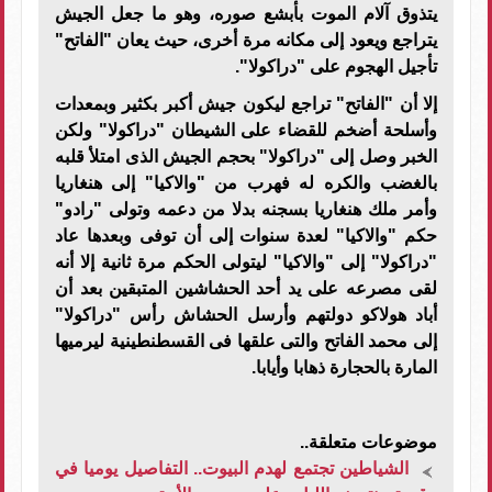
يتذوق آلام الموت بأبشع صوره، وهو ما جعل الجيش
يتراجع ويعود إلى مكانه مرة أخرى، حيث يعان "الفاتح"
تأجيل الهجوم على "دراكولا".
إلا أن "الفاتح" تراجع ليكون جيش أكبر بكثير وبمعدات
وأسلحة أضخم للقضاء على الشيطان "دراكولا" ولكن
الخبر وصل إلى "دراكولا" بحجم الجيش الذى امتلأ قلبه
بالغضب والكره له فهرب من "والاكيا" إلى هنغاريا
وأمر ملك هنغاريا بسجنه بدلا من دعمه وتولى "رادو"
حكم "والاكيا" لعدة سنوات إلى أن توفى وبعدها عاد
"دراكولا" إلى "والاكيا" ليتولى الحكم مرة ثانية إلا أنه
لقى مصرعه على يد أحد الحشاشين المتبقين بعد أن
أباد هولاكو دولتهم وأرسل الحشاش رأس "دراكولا"
إلى محمد الفاتح والتى علقها فى القسطنطينية ليرميها
المارة بالحجارة ذهابا وأيابا.
موضوعات متعلقة..
الشياطين تجتمع لهدم البيوت.. التفاصيل يوميا في