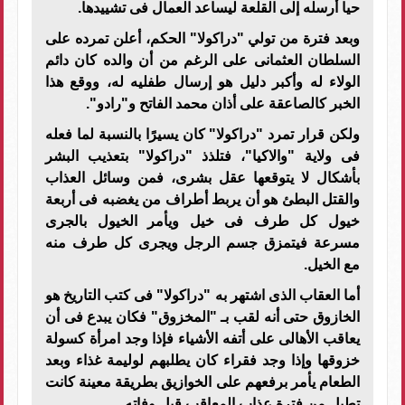
حيا أرسله إلى القلعة ليساعد العمال فى تشييدها.
وبعد فترة من تولي "دراكولا" الحكم، أعلن تمرده على
السلطان العثمانى على الرغم من أن والده كان دائم
الولاء له وأكبر دليل هو إرسال طفليه له، ووقع هذا
الخبر كالصاعقة على أذان محمد الفاتح و"رادو".
ولكن قرار تمرد "دراكولا" كان يسيرًا بالنسبة لما فعله
فى ولاية "والاكيا"، فتلذذ "دراكولا" بتعذيب البشر
بأشكال لا يتوقعها عقل بشرى، فمن وسائل العذاب
والقتل البطئ هو أن يربط أطراف من يغضبه فى أربعة
خيول كل طرف فى خيل ويأمر الخيول بالجرى
مسرعة فيتمزق جسم الرجل ويجرى كل طرف منه
مع الخيل.
أما العقاب الذى اشتهر به "دراكولا" فى كتب التاريخ هو
الخازوق حتى أنه لقب بـ "المخزوق" فكان يبدع فى أن
يعاقب الأهالى على أتفه الأشياء فإذا وجد امرأة كسولة
خزوقها وإذا وجد فقراء كان يطلبهم لوليمة غذاء وبعد
الطعام يأمر برفعهم على الخوازيق بطريقة معينة كانت
تطيل من فترة عذاب المعاقب قبل وفاته.