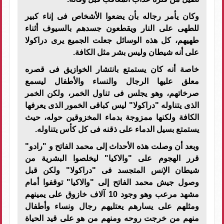
وكان يأمر رجاله بأن يضعوا الأشخاص فى إناء كبير
للطهى على النار ويقطعون جسدهم بالسيوف أثناء
طهيهم، كل هذه الوسائل جعلت الجميع يرى دراكولا
على أنه شيطان وليس بشر مثل الكافة.
خاصة أنه كان يستمتع بانتشار الخوازيق فى قصره
معلق عليها الرجال والنساء والأطفال ليسمع
صرخاتهم، وهو يجلس فى تناول الخمر، ولكن الخمر
الذى يتناوله "دراكولا" ليس كباقى الخمور الذى يعرفها
الكافة ولكنها ممزوجة بدماء المخزوقين حوله، حيث
يستمتع بسيل الدماء على ذقنه فى كل كأس يتناوله.
وبعد أن وصلت هذه الأحداث إلى محمد الفاتح و "رادو"
قرر الهجوم على "والاكيا" ليخلصوا البشرية من
شيطان الإنس المتجسد فى "دراكولا" ولكن قبل
وصول جيش محمد الفاتح إلى "والاكيا" توقفوا أمام
مشهد مرعب وهو وجود 10 آلاف خازوق على يمينهم
ومثلهم على يسارهم يعتليهم رجال ونساء وأطفال
منهم من خرجت روحه ومنهم من هو على قيد الحياة