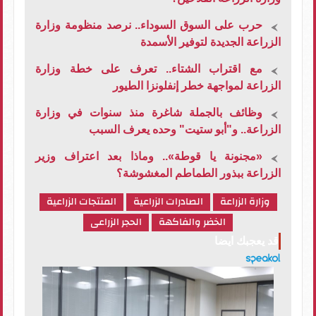
حرب على السوق السوداء.. نرصد منظومة وزارة
الزراعة الجديدة لتوفير الأسمدة
مع اقتراب الشتاء.. تعرف على خطة وزارة
الزراعة لمواجهة خطر إنفلونزا الطيور
وظائف بالجملة شاغرة منذ سنوات في وزارة
الزراعة.. و"أبو ستيت" وحده يعرف السبب
«مجنونة يا قوطة».. وماذا بعد اعتراف وزير
الزراعة ببذور الطماطم المغشوشة؟
وزارة الزراعة
الصادرات الزراعية
المنتجات الزراعية
الخضر والفاكهة
الحجر الزراعى
قد يعجبك ايضا