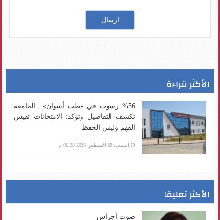
الأكثر قراءة
%56 رسوب في «طب أسوان».. الجامعة
تكشف التفاصيل وتؤكد: الامتحانات تقيس
الفهم وليس الحفظ
السبت، 08 أغسطس 2026 06:28 م
الأكثر تعليقا
صوت أجراس