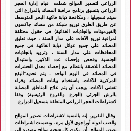
الزراعى لتصدير الموالح شملت قيام إدارة الحجر
الزراعى بتنسيق برنامج مراقبة المصائد بالمزارع التى
سيتم تسجيلها ، ومكافحة ذبابة فاكهة البحر المتوسط،
عن طريق الطرق توزيع شبكة من مصائد جاكسون
(الفيرمونات والجاذبات الغذائية) فى حقول مختلفة
لمراقبة توزيع الآفات على مدار السنة ، حيث تعليق
المصائد على جميع عوائل ذبابة الفاكهة فى جميع
المحافظات على مدار السنة ، وتزويد بالجاذبات
الجنسية وفحص وإحصاء عدد الذكور، واستبدال
المصائد اللاصقة بانتظام مع إحصاء معدل الحشرات
فى المصائد فى اليوم الواحد ، يتم تحديد"البقع
المركزية للآفات، باستخدام بيانات المصائد وقراء
تفشى الآفات، ويجب أن يتم علاج المناطق المصابة
بالرش الجزئى (الجزع والفروع الرئيسية) وفقا
لاشتراطات الحجر الزراعى المتعلقة بتسجيل المزارع.
وقال التقرير، إنه بالنسبة لاشتراطات تصدير الموالح
والعنب لدولة أوراجوى لأول مرة ، وتضمنت اشتراطات
تصدير الموالح: أن تكون كل شحنة موالح مصدرة إلى