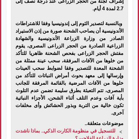
إشراف لجنة من الحجر الزراعى عند درجة نصف إلى
2.7 لمدة 4 أيام.
وبالنسبة لتصدير الثوم إلى إندونيسيا وفقا للاشتراطات
الأندونيسية أن يصاحب الشحنة صورة من إذن الاستيراد
الصادر من وزارة الزراعة الأندونيسية والشهادة
الزراعية الصادرة من الحجر الزراعى المصرى، يقوم
مفتش الحجر الزراعى بفحص الشحنة ظاهريا للتأكد
من خلوها من الآفات المرفقة، سحب عينة ممثلة من
الشحنة المعدة للتصدير وفقا لضوابط سحب العينات
وإرسالها إلى معهد بحوث أمراض النباتات للتأكد من
خلوها من الآفات المرضية بالقائمة المرفقة للجانب
المصرى، تتم التعبئة بطرق سليمة تضمن عدم التلوث
بأية آفات وعدم التلف أثناء الشحن، الأجزاء النباتية
تكون خالية من التربة وبذور الحشائش وأى مخلفات
آخرى.
موضوعات متعلقة..
للتسجيل في منظومة الكارت الذكي.. بماذا ناشدت
وزارة الزراعة الفلاحين؟