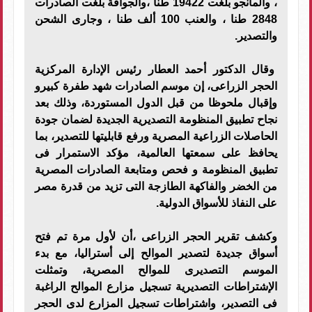
، والمانجو بلغت 19422 طنا ،والجوافة بلغت الصادرات
2848 طنا ، والعنب 100 ألف طنا ، وجارى الشحن
والتصدير.
وقال الدكتور أحمد العطار رئيس الإدارة المركزية
الحجر الزراعى، إن موسم الصادرات شهد طفرة كبيرو
وإقبال ملحوظا من قبل الدول المستوردة، وذلك بعد
نجاح تطبيق المنظومة التصديرية الجديدة لضمان جودة
الحاصلات الزراعية المصرية ورفع قابليتها للتصدير، بما
يحافظ على سمعتها العالمية، مؤكد الاستمرار فى
تطبيق المنظومة و فحص ومتابعة الصادرات المصرية
من الخضر والفاكهة الطازجة التى تزيد من قدرة مصر
على النفاذ للأسواق الدولية.
وكشف تقرير الحجر الزراعى ،أن لأول مرة تم فتح
أسواق جديدة لتصدير الموالح إلى أستراليا، مع بدء
الموسم التصديرى للموالح المصرية، وتمثلت
الإشتراطات التصديرية تسجيل مزارع الموالح الراغبة
فى التصدير، واشتراطات تسجيل المزارع لدى الحجر