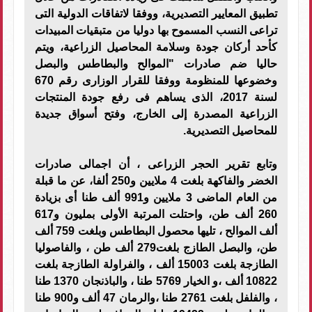
تطبيق المعايير التصديرية، ووفقا لاتفاقات الدولية التى
تراعى النسب المسموح بها دوليا من متبقيات المبيدات
كأحد أركان جودة وسلامة المحاصيل الزراعية، ويتم
حاليا ضم صادرات "الموالح والبطاطس والبصل
وخضوعها للمنظومة ووفقا للقرار الوزارى رقم 670
لسنة 2017، الذى يساهم فى رفع جودة المنتجات
الزراعية المصدرة إلى الخارج، وفتح أسواق جديدة
للمحاصيل التصديرية.
وتابع تقرير الحجر الزراعى ، أن اجمالى صادرات
الخضر والفاكهة بلغت 4 ملايين و250 ألفا، عن ما قبلة
من العام الماضى 3 ملايين و991 ألف طنا أى بزيادة
260 ألف طن، واحتلت المرتبة الأولى بمليون و617
ألف الموالح ، تليها محصول البطاطس وبلغت 759 ألف
طن، والبصل الطازج بلغت279 ألف طن ، والفاصوليا
الطازجة بلغت 15003 ألف ، والفراولة الطازجة بلغت
10822 ألف ،و الخيار 5769 طنا ، والباذنجان 1370 طنا
، والفلفل بلغت 2761 طنا ،والرمان 47 ألف و900 طنا