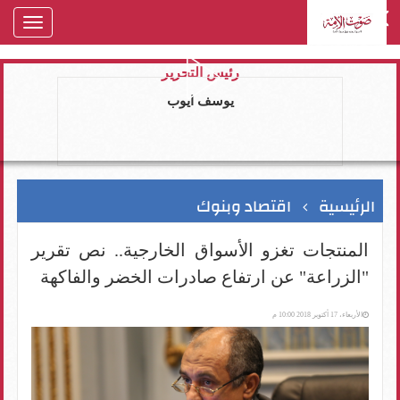
oggle
gation
رئيس التحرير
يوسف ايوب
الرئيسية
اقتصاد وبنوك
المنتجات تغزو الأسواق الخارجية.. نص تقرير
"الزراعة" عن ارتفاع صادرات الخضر والفاكهة
الأربعاء، 17 أكتوبر 2018 10:00 م