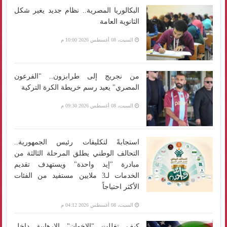
البكالوريا المصرية.. نظام جديد يغير شكل
الثانوية العامة
السبت، 08 أغسطس 2026 10:00 م
من نجريج إلى طرابزون.. "الفرعون
المصري" يعيد رسم خريطة الكرة التركية
السبت، 08 أغسطس 2026 09:30 م
استجابةً لتكليفات رئيس الجمهورية..
التحالف الوطني يطلق المرحلة الثالثة من
مبادرة "إيد واحدة" ويستهدف تقديم
الخدمات لـ3 ملايين مستفيد من الفئات
الأكثر احتياجاً
السبت، 08 أغسطس 2026 04:12 م
كيف تغللت "الإخوان" الإرهابية داخل