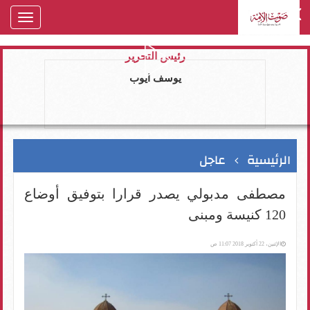
oggle
gation
رئيس التحرير
يوسف ايوب
الرئيسية
عاجل
مصطفى مدبولي يصدر قرارا بتوفيق أوضاع
120 كنيسة ومبنى
الإثنين، 22 أكتوبر 2018 11:07 ص