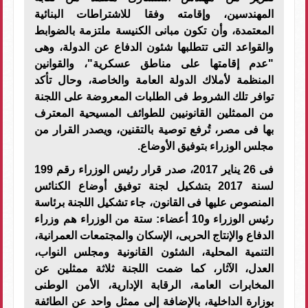
المهندسين، وإقامته وفقا للاشتراطات البنائية
المعتمدة، وأن تكون مبانى الكنيسة ملتزمة بالضوابط
والقواعد التى تتطلبها شئون الدفاع عن الدولة، وهى
"عدم إقامتها على مناطق عسكرية"، والقوانين
المنظمة لأملاك الدولة العامة والخاصة، وحال تأكد
توافر تلك الشروط فى الطلبات المعروضة على اللجنة
من الممثلين القانونيين للطوائف المسيحية المعترف
بها فى مصر، تُرفع توصية بالتقنين، ويصدر القرار من
مجلس الوزراء بتوفيق الأوضاع.
فى 26 يناير 2017، صدر قرار رئيس الوزراء رقم 199
لسنة 2017 بتشكيل لجنة توفيق أوضاع الكنائس
المنصوص عليها فى القانون، جاء تشكيل اللجنة برئاسة
رئيس الوزراء و10 أعضاء: ستة من الوزراء هم وزراء
الدفاع والإنتاج الحربى، الإسكان والمجتمعات العمرانية،
التنمية المحلية، الشئون القانونية ومجلس النواب،
العدل، الآثار، كما ضمت اللجنة ثلاثة ممثلين عن
المخابرات العامة، الرقابة الإدارية، الأمن الوطنى
بوزارة الداخلية، بالإضافة إلى ممثل واحد عن الطائفة