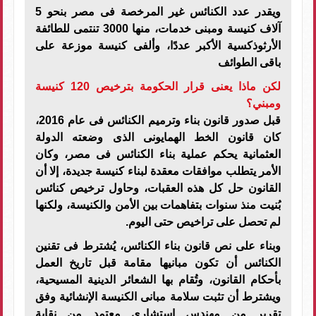
ويقدر عدد الكنائس غير المرخصة فى مصر بنحو 5
آلاف كنيسة ومبنى خدمات، منها 3000 تنتمى للطائفة
الأرثوذكسية الأكبر عددًا، وألفى كنيسة موزعة على
باقى الطوائف
لكن ماذا يعنى قرار الحكومة بترخيص 120 كنيسة
ومبني؟
قبل صدور قانون بناء وترميم الكنائس فى عام 2016،
كان قانون الخط الهمايونى الذى وضعته الدولة
العثمانية يحكم عملية بناء الكنائس فى مصر، وكان
الأمر يتطلب موافقات معقدة لبناء كنيسة جديدة، إلا أن
القانون حل كل هذه العقبات، وحاول ترخيص كنائس
بُنيت منذ سنوات بتفاهمات بين الأمن والكنيسة، ولكنها
لم تحصل على تراخيص حتى اليوم.
وبناء على نص قانون بناء الكنائس، يُشترط فى تقنين
الكنائس أن تكون مبانيها مقامة قبل تاريخ العمل
بأحكام القانون، وتُقام بها الشعائر الدينية المسيحية،
ويشترط أن تثبت سلامة مبانى الكنيسة الإنشائية وفق
تقرير من مهندس استشارى معتمد من نقابة