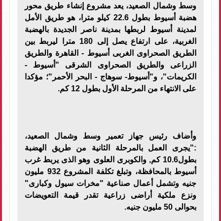
وسط وشمال الصعيد، يعد مشروع إنشاء طريق محور
هضبة أسيوط بطول 22.6 كيلو مترا، هو طريق الأمل
لمدينة أسيوط لربطها بمدينة ناصر الجديدة بالهضبة
الغربية، على ارتفاع يصل إلى 180 مترا ليربط بين
الطريق الصحراوى الغربى أسيوط - القاهرة والطريق
الزراعى والطريق الصحراوى الشرقى "أسيوط -
الكريمات"، و"أسيوط- سوهاج - البحر الأحمر"؛ مؤكدا
على الانتهاء من المرحلة الأول بطول 12 كم.
وأضاف رئيس جهاز تعمير وسط وشمال الصعيد،
:"يجرى العمل بالمرحلة الثانية من طريق الهضبة
بطول10.6 كم, والكوبرى العلوى وهو الذى يربط غرب
أسيوط بالمحافظة، وتبلغ تكلفة المشروع 932 مليون
جنيه وتشمل أعمال صناعية "مخرات سيول وكبارى"
ونزع ملكية أراضى زراعية تقدر قيمة التعويضات
بحوالى 50 مليون جنيه.