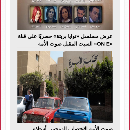
عرض مسلسل «نوايا بريئة» حصريًا على قناة
«ON E» السبت المقبل صوت الأمة
صوت الأمة الاغتصاب الزوجي.. أستاذة