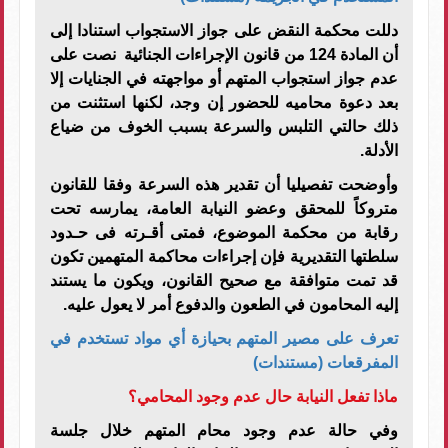
دللت محكمة النقض على جواز الاستجواب استنادا إلى
أن المادة 124 من قانون الإجراءات الجنائية نصت على
عدم جواز استجواب المتهم أو مواجهته في الجنايات إلا
بعد دعوة محاميه للحضور إن وجد، لكنها استثنت من
ذلك حالتي التلبس والسرعة بسبب الخوف من ضياع
الأدلة.
وأوضحت تفصيليا أن تقدير هذه السرعة وفقا للقانون
متروكاً للمحقق وعضو النيابة العامة، يمارسه تحت
رقابة من محكمة الموضوع، فمتى أقـرته فى حـدود
سلطتها التقديرية فإن إجراءات محاكمة المتهمين تكون
قد تمت متوافقة مع صحيح القانون، ويكون ما يستند
إليه المحامون في الطعون والدفوع أمر لا يعول عليه.
تعرف على مصير المتهم بحيازة أي مواد تستخدم في
المفرقعات (مستندات)
ماذا تفعل النيابة حال عدم وجود المحامي؟
وفي حالة عدم وجود محام المتهم خلال جلسة