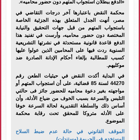
«الدفع ببطلان استجواب المتهم دون حضور محاميه».
محكمة النقض باعتبارها آخر درجات التقاضي في
مصر، أنهت الجدل المتعلق بهذه الجزئية الخاصة
باستجواب المتهم من قبل جهات التحقيق والنيابة
المختصة دون حضور محاميه، وأرست في تفنيد هذا
الدفع قاعدة قانونية مستحدثة في نشرتها التشريعية
السنوية ردت فيها على المحامين الذين عولوا عليها
كسبب للمطالبة بإلغاء أحكام الإدانة الصادرة ضد
موكليهم.
في البداية أكدت النقض في حيثيات الطعن رقم
44270 لسنة 85 قضائية، على أن استجواب المتهم أو
مواجهته بغير دعوة محاميه للحضور جائز فى حالتي
التلبس والسرعة بسبب الخوف من ضياع الأدلة، وأن
أساس ذلك والسلطة التقديرية لحالة السرعة خوفا
على الأدله متروكا للمحقق تحت رقابة محكمة
الموضوع.
الموقف القانوني في حالة عدم ضبط السلاح
المستخدم في الجريمة (مستندات)