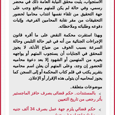
الاستجواب، يثبت محقق النيابة العامة ذلك في محضر
رسمي، وفي حالة لم يكن للمتهم مدافع وجب على
جهة التحقيق من تلقاء نفسها انتداب محاميا لحضور
التحقيقات من مقر نقابة المحامين الفرعية، وإثبات
دفوعه وطلباته وملاحظاته.
وبهذا استقرت محكمة النقض على ما أقره قانون
الإجراءات الجنائية من أنه في غير حالة التلبس وحالة
السرعة بسبب الخوف من ضياع الأدلة، لا يجوز
للمحقق في الجنايات أن يستجوب المتهم أو يواجهه
بغيره من المتهمين أو الشهود إلا بعد دعوة محاميه
للحضور إن وجد، وعلى المتهم أن يعلن اسم محاميه
بتقرير يكتب في قلم كتاب المحكمة أو إلى السجن كما
يجوز لمحاميه أن يتولى هذه الإقرار أو الإعلان.
موضوعات متعلقة..
بالمستندات.. حكم قضائى بصرف حافز الماجستير
بأثر رجعى من تاريخ التعيين
حكم قضائي يلزم جهة عمل بصرف 34 ألف جنيه