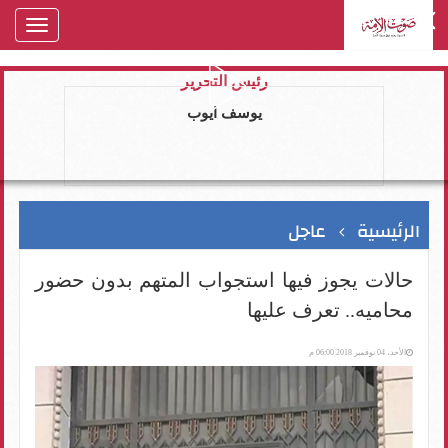
oggle
gation
رئيس التحرير
يوسف ايوب
الرئيسية
عاجل
حالات يجوز فيها استجواب المتهم بدون حضور
محاميه.. تعرف عليها
الأحد، 04 نوفمبر 2018 06:00 م