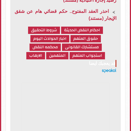
رصيد إجازة اعتيادية (مستند)
احذر العقد المفتوح.. حكم قضائي هام عن شقق
الإيجار (مستند)
احكام النقض الحديثة
شروط التحقيق
حقوق المتهم
اخبار الحوادث اليوم
مستشارك القانونى
محكمه النقض
استجواب المتهم
المتهمين
الارهاب
قد يعجبك ايضا