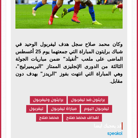
وكان محمد صلاح سجل هدف ليفربول الوحيد في
شباك برايتون المباراة التي جمعتهما يوم 25 أغسطس
الماضى على ملعب "أنفيلد" ضمن مباريات الجولة
الثالثة من الدورى الإنجليزى الممتاز "البريميرليج"،
وهي المباراة التي انتهت بفوز "الريدز" بهدف دون
مقابل.
برايتون ضد ليفربول
برايتون وليفربول
ليفربول اليوم
مباراة ليفربول
ليفربول
اهداف محمد صلاح
محمد صلاح
قد يعجبك ايضا