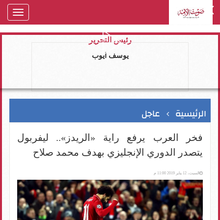
oggle
gation
رئيس التحرير
يوسف ايوب
الرئيسية
عاجل
فخر العرب يرفع راية «الريدز».. ليفربول
يتصدر الدوري الإنجليزي بهدف محمد صلاح
السبت، 12 يناير 2019 11:00 م