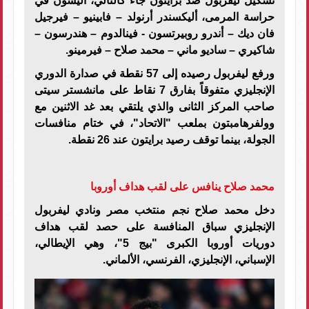
تشكيل ليفربول ضد برايتون جاء كالتالي، أليسون في
حراسة المرمى، أليكسندر أرنولد – فابينيو – فيرجيل
فان ديك – أندرو روبيرتسون - فينالدوم – هندرسون –
شاكيري – ساديو ماني – محمد صلاح – فيرمينو.
ورفع ليفربول رصيده إلى 57 نقطة في صدارة الدوري
الإنجليزي متفوقاً بفارق 7 نقاط على مانشستر سيتى
صاحب المركز الثانى والذي يلتقي بعد غد الاثنين مع
وولفرهامبتون بملعب "الاتحاد"، في ختام منافسات
الجولة، بينما توقف رصيد برايتون عند 26 نقطة.
محمد صلاح ينافس على لقب هداف أوروبا
دخل محمد صلاح نجم منتخب مصر ونادي ليفربول
الإنجليزي سباق المنافسة على حصد لقب هداف
دوريات أوروبا الكبرى "بيج 5"، وهي الإيطالي،
الإسباني، الإنجليزي، الفرنسي، الألماني.