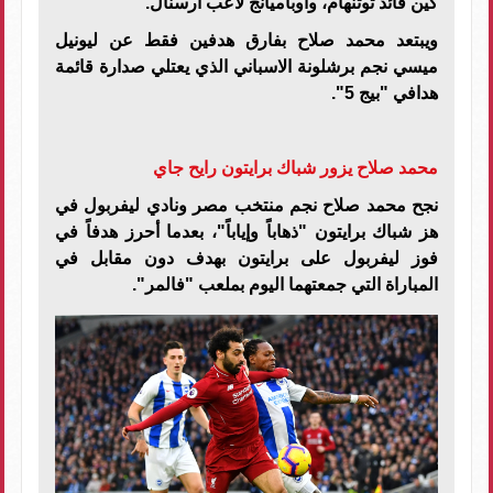
كين قائد توتنهام، واوباميانج لاعب أرسنال.
ويبتعد محمد صلاح بفارق هدفين فقط عن ليونيل
ميسي نجم برشلونة الاسباني الذي يعتلي صدارة قائمة
هدافي "بيج 5".
محمد صلاح يزور شباك برايتون رايح جاي
نجح محمد صلاح نجم منتخب مصر ونادي ليفربول في
هز شباك برايتون "ذهاباً وإياباً"، بعدما أحرز هدفاً في
فوز ليفربول على برايتون بهدف دون مقابل في
المباراة التي جمعتهما اليوم بملعب "فالمر".