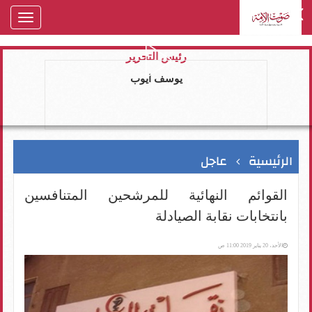
oggle
gation
رئيس التحرير
يوسف ايوب
الرئيسية
عاجل
القوائم النهائية للمرشحين المتنافسين
بانتخابات نقابة الصيادلة
الأحد، 20 يناير 2019 11:00 ص