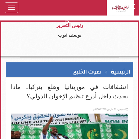
oggle
gation
رئيس التحرير
يوسف ايوب
الرئيسية
صوت الخليج
انشقاقات في موريتانيا وهلع بتركيا.. ماذا
يحدث داخل أذرع تنظيم الإخوان الدولي؟
الخميس، 21 مارس 2019 07:00 م