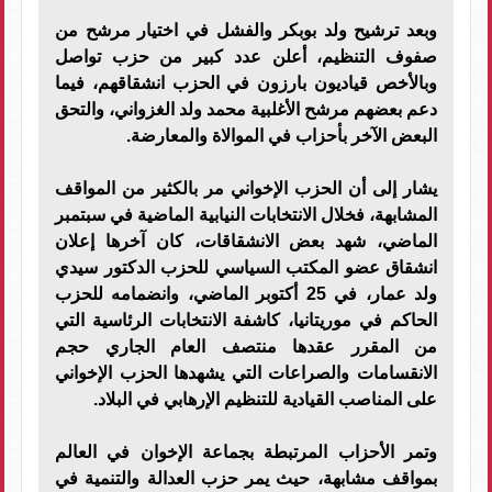
وبعد ترشيح ولد بوبكر والفشل في اختيار مرشح من
صفوف التنظيم، أعلن عدد كبير من حزب تواصل
وبالأخص قياديون بارزون في الحزب انشقاقهم، فيما
دعم بعضهم مرشح الأغلبية محمد ولد الغزواني، والتحق
البعض الآخر بأحزاب في الموالاة والمعارضة.
يشار إلى أن الحزب الإخواني مر بالكثير من المواقف
المشابهة، فخلال الانتخابات النيابية الماضية في سبتمبر
الماضي، شهد بعض الانشقاقات، كان آخرها إعلان
انشقاق عضو المكتب السياسي للحزب الدكتور سيدي
ولد عمار، في 25 أكتوبر الماضي، وانضمامه للحزب
الحاكم في موريتانيا، كاشفة الانتخابات الرئاسية التي
من المقرر عقدها منتصف العام الجاري حجم
الانقسامات والصراعات التي يشهدها الحزب الإخواني
على المناصب القيادية للتنظيم الإرهابي في البلاد.
وتمر الأحزاب المرتبطة بجماعة الإخوان في العالم
بمواقف مشابهة، حيث يمر حزب العدالة والتنمية في