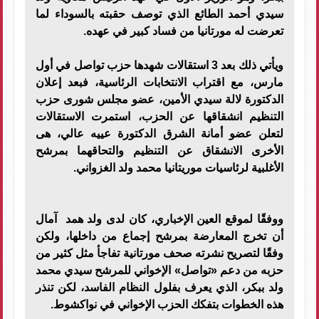
سيدي أحمد الطائع الذي توصف حقبته بالسوداء لما
تعرضت له مورتانيا من فساد كبير في عهده.
ويأتي ذلك بعد 3 استقالات شهدها حزب تواصل في أول
مارس، مع اقتراب الانتخابات الرئاسية، فبعد إعلان
الدكتورة لالة سيدي الأمين، عضو مجلس شورى حزب
التنظيم انشقاقها عن الحزب، استمرت الاستقالات
لتعلن عضو أمانة الشرق الدكتورة عييه عالي، هى
الأخرى الانشقاق عن التنظيم والتحاقهما بمرشح
الأغلبية لرئاسيات موريتانيا محمد ولد الغزواني.
ووفقًا لموقع العين الإخباري، كان لدى ولد همد آمال
أن تخرج المعارضة بمرشح إجماع من داخلها، ولكن
وفقًا لتصريح نشرته صحف مورتانية تفاجأ مثل كثير من
حزبه من دعم «تواصل» الإخواني للمرشح سيدي محمد
ولد ببكر، الذي يعرف بفلول النظام الفاسد، لكن تنذر
هذه الخطوات بتفكك الحزب الإخواني في نواكشوط.