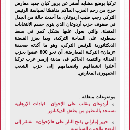
تركيا بوضع مشابه أسفر عن بروز كيان جديد معارض
خرج من رحم الحزب الحاكم مناهضًا لسياسة الرئيس
التركي رجب طيب اردوغان، ما أحدث حالة من الجدل
في صفوف حزب أردوغان الذي ينوى حسم الانتخابات
المقبلة، والتي يعول عليها بشكل كبير في بسط
سيطرته على الساحة التركية، وبما يعزز القبضة
الديكتاتورية للرئيس التركي، وهو ما أكدته صحيفة
«زمان» التركية المعارضة، أن نحو 800 عضوا بحزب
العدالة والتنمية الحاكم فى مدينة إزمير غرب تركيا
أعلنوا انشقاقهم وانضمامهم إلى حزب الشعب
الجمهورى المعارض.
موضوعات متعلقة..
أردوغان ينقلب على الإخوان.. قيادات الإرهابية
تستنجد بالتنظيم من بطش الديكتاتور
خبير إماراتي يفتح النار على «الإخوان»: تفتقر إلى
النضج والخبرة السياسية