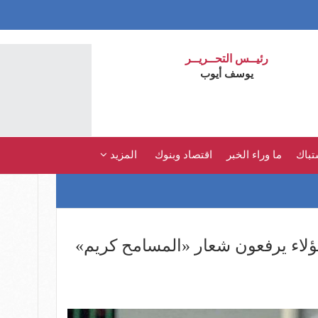
رئيــس التحــريــر
يوسف أيوب
تباك
ما وراء الخبر
اقتصاد وبنوك
المزيد
ؤلاء يرفعون شعار «المسامح كريم»