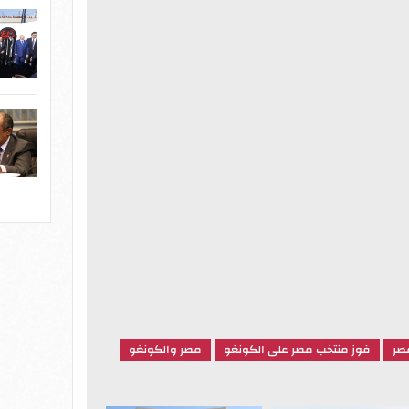
صر
فوز منتخب مصر على الكونغو
مصر والكونغو