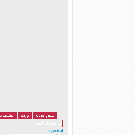
عمرو وردة
وردة
منتخب م
قد يعجبك ايضا