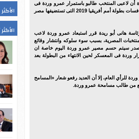
أن لاعبى المنتخب طالبو باستمرار عمرو وردة فى
الأكثر 
معسكر الفراعنة الذى يخوض منافسات بطولة أمم أفريقيا 2019 التى تستضيفها مصر
الأكثر 
ئاسة هانى أبو ريدة قرر استبعاد عمرو وردة لاعب
منتخبات المصرية، بسبب سوء سلوكه وانتشار وقائع
مصدر سيتم حسم مصير عمرو وردة اليوم خاصة ان
ر وردة فى المعسكر لحين الانتهاء من البطولة بعد
ردة للرأي العام، إلا أن العديد رفعو شعار «المسامح
ع من طالب مسامحة عمرو وردة.