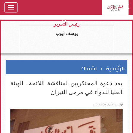
oggle
gation
رئيس التحرير
يوسف ايوب
الرئيسية
اشتباك
بعد دعوة المحتكريين لمناقشة اللائحة.. الهيئة
العليا للدواء في مرمى النيران
السبت، 25 يناير 2020 02:08 م