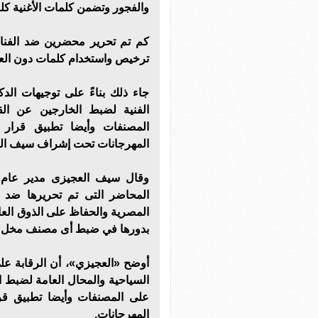
والفجور وتضمن كلمات الأغنية ك
كم تم تحرير محضرين ضد الفنان 
ترخيص واستخدام كلمات دون الع
جاء ذلك بناءً على توجيهات الد
المصنفات وأيضا تطبيق قرار ن
المهرجانات تحت إشراف سيف العج
وقال سيف العجيزى مدير عام 
المحاضر التى تم تحريرها ضد ا
المصرية والحفاظ على الذوق العام
بدورها في ضبط أى مصنف مخل و
أوضح «العجيزي»، أن الرقابة ع
على المصنفات وأيضا تطبيق قرا
المهرجانات.