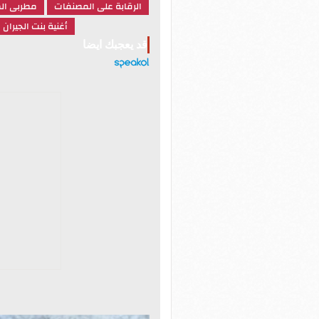
الرقابة على المصنفات
مطربى ال
أغنية بنت الجيران
قد يعجبك ايضا