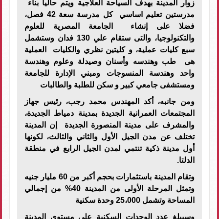
زوار المدينة بهدف السياحة العلاجية ويتم حاليا بناء
مدرستين تعليم اساسي كل مدرسة سعة 42 فصل،
فضلا على إنشاء الجامعة المصرية للعلوم
والتكنولوجيا، والتى ستقام علي 130 فدان وستشمل
سبع كليات عملية، و كليتين نظري والكليات العملية
هى طب وهندسه وأسنان وصيدلة وعلوم وهندسة
واحد وهندسة المنسوجات ومبني الإدارة للجامعة
ومستشفى جامعي كبير و سكن للطلبة والطالبات
ومن جانبه، أكد المهندس محمد رجب، رئيس جهاز
المجتمعات العمرانية الجديدة بمدينة دمياط الجديدة،
والمشرف على مدينة المنصورة الجديدة إن المدينة
تختلف عن مدن الجيل الأول والثاني والثالث، لكونها
أول مدينة ذكية تنتمي لمدن الجيل الرابع في منطقة
الدلتا.
وتقام المدينة باستثمارات بحجم أكبر من 60 مليار جنيه
وتمثل المرحلة الأولى من المدينة 40% من إجمالي
المساحة وتشمل 25،000 وحدة سكنية
وسيبلغ عدد الوحدات السكنية على مستوى المدينة