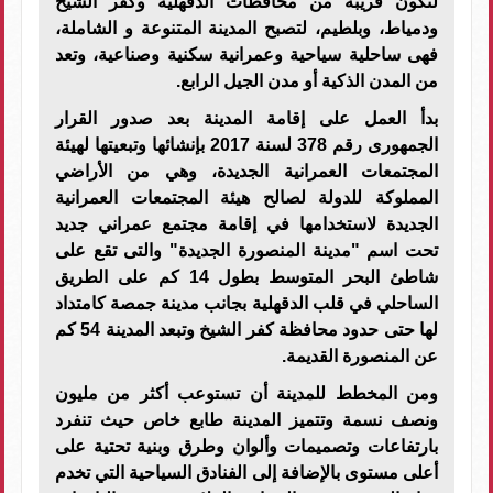
لتكون قريبة من محافظات الدقهلية وكفر الشيخ
ودمياط، وبلطيم، لتصبح المدينة المتنوعة و الشاملة،
فهى ساحلية سياحية وعمرانية سكنية وصناعية، وتعد
من المدن الذكية أو مدن الجيل الرابع.
بدأ العمل على إقامة المدينة بعد صدور القرار
الجمهورى رقم 378 لسنة 2017 بإنشائها وتبعيتها لهيئة
المجتمعات العمرانية الجديدة، وهي من الأراضي
المملوكة للدولة لصالح هيئة المجتمعات العمرانية
الجديدة لاستخدامها في إقامة مجتمع عمراني جديد
تحت اسم "مدينة المنصورة الجديدة" والتى تقع على
شاطئ البحر المتوسط بطول 14 كم على الطريق
الساحلي في قلب الدقهلية بجانب مدينة جمصة كامتداد
لها حتى حدود محافظة كفر الشيخ وتبعد المدينة 54 كم
عن المنصورة القديمة.
ومن المخطط للمدينة أن تستوعب أكثر من مليون
ونصف نسمة وتتميز المدينة طابع خاص حيث تنفرد
بارتفاعات وتصميمات وألوان وطرق وبنية تحتية على
أعلى مستوى بالإضافة إلى الفنادق السياحية التي تخدم