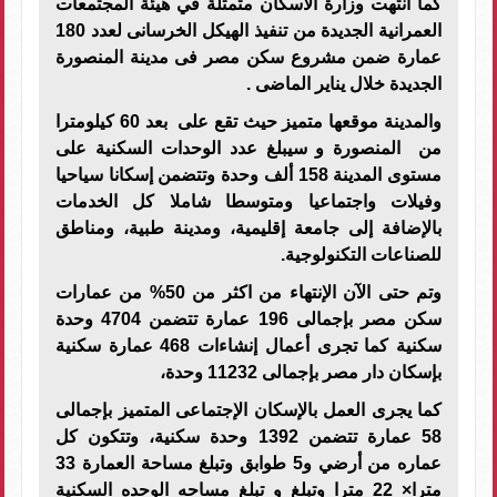
كما انتهت وزارة الاسكان متمثلة في هيئة المجتمعات
العمرانية الجديدة من تنفيذ الهيكل الخرسانى لعدد 180
عمارة ضمن مشروع سكن مصر فى مدينة المنصورة
الجديدة خلال يناير الماضى .
والمدينة موقعها متميز حيث تقع على بعد 60 كيلومترا
من المنصورة و سيبلغ عدد الوحدات السكنية على
مستوى المدينة 158 ألف وحدة وتتضمن إسكانا سياحيا
وفيلات واجتماعيا ومتوسطا شاملا كل الخدمات
بالإضافة إلى جامعة إقليمية، ومدينة طبية، ومناطق
للصناعات التكنولوجية.
وتم حتى الآن الإنتهاء من اكثر من 50% من عمارات
سكن مصر بإجمالى 196 عمارة تتضمن 4704 وحدة
سكنية كما تجرى أعمال إنشاءات 468 عمارة سكنية
بإسكان دار مصر بإجمالى 11232 وحدة،
كما يجرى العمل بالإسكان الإجتماعى المتميز بإجمالى
58 عمارة تتضمن 1392 وحدة سكنية، وتتكون كل
عماره من أرضي و5 طوابق وتبلغ مساحة العمارة 33
مترا× 22 مترا وتبلغ و تبلغ مساحه الوحده السكنية