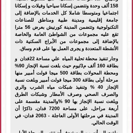
158 ألف وحدة وتتضمن إسكانا سياحيا وفيلات و إسكانا
اجتماعيا ومتوسطا شاملا كل الخدمات بالإضافة إلى
جامعة إقليمية ومدينة طبية ومناطق للصناعات
التكنولوجية وتتضمن المدينة كورنيش بعرض 56 مترا
تقع عليه مجموعات من الشواطئ العامة والخاصة
بالإضافة إلى مجموعات من الأبراج السكنية ذات
الأنشطة المتعددة و يجرى العمل بها على قدم وساق.
وجار تنفيذ محطة تحلية المياه علي مساحة 22فدان و
بطاقة 160 ألف م3/يوم حيث بلغت نسبة الإنجاز 90%
ومحطة المحولات بطاقة 500 ميجا فولت أمبير منها
مرحلة أولى بطاقة 300 ميجا فولت أمبير وبلغت نسبة
الإنجاز 40 % وتنفيذ شبكات مياه الشرب والري
والصرف الصحي وصرف الأمطار وشبكات الطرق
وبلغت نسبة الإنجاز بها 90 %والمدينة مقسمة على
أربعة مراحل، على مساحة 7200 فدان، ذاكرًا أن
المدينة في مرحلتها الأولى العاجلة - 2063 فدان- في
الوقت الحالي.
ولفت إلى أنه من المستهدف أن تنتهي المرحلة الأولى