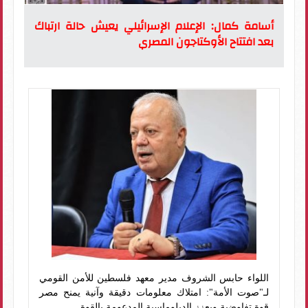
أسامة كمال: الإعلام الإسرائيلي يعيش حالة ارتباك
بعد افتتاح الأوكتاجون المصري
اللواء حابس الشروف مدير معهد فلسطين للأمن القومي
لـ"صوت الأمة": امتلاك معلومات دقيقة وآنية يمنح مصر
قوة تفاوضية ويعزز الدبلوماسية المدعومة بالقوة