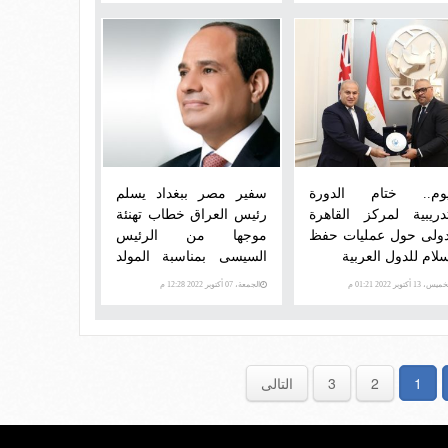
عن الجرائم الممنهجة
يوم.. ختام الدورة
سفير مصر ببغداد يسلم
تدريبية لمركز القاهرة
رئيس العراق خطاب تهنئة
دولى حول عمليات حفظ
موجها من الرئيس
سلام للدول العربية
السيسى بمناسبة المولد
النبوى
س، 13 أكتوبر 2022 01:21 م
الجمعة، 07 أكتوبر 2022 12:28 م
1
2
3
التالى