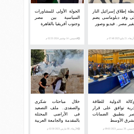
ظة إطلاق إسرائيل النار
الجولة الأولى للمشاورات
ى وفد دبلوماسى يضم
السياسية بين مصر
ير مصر.. فيديو وصور
وجنوب أفريقيا بالقاهرة
عاء، 21 مايو 2025 07:48 م
الخميس، 14 نوفمبر 2024 02:55 م
وكالة الدولية للطاقة
خلال مباحثات شكرى
ذرية توافق على قرار
والصفدى.. ملف التصعيد
ر بتطبيق الضمانات
فى الأراضى المحتلة
لشرق الأوسط
بالمقدمة والجامعة العربية
تدين "مجزرة جنين"..
س، 28 سبتمبر 2023 09:03 م
الأربعاء، 08 مارس 2023 02:50 م
وحكومة إسرائيل مسؤولة