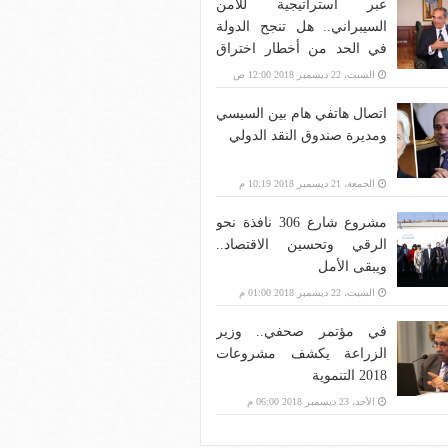
عبر استراتيجية للأمن
السيبراني.. هل تنجح الدولة
في الحد من أخطار اختراق
بنية الاتصالات؟
السبت، 22 ديسمبر 2018 12:00 ص
اتصال هاتفي هام بين السيسي
ومديرة صندوق النقد الدولي
الجمعة، 21 ديسمبر 2018 10:19 م
مشروع شارع 306 نافذة نحو
الرقي وتحسين الاقتصاد..
ويبقى الأمل
السبت، 22 ديسمبر 2018 01:00 م
في مؤتمر صحفي.. وزير
الزراعة يكشف مشروعات
2018 التنموية
الأحد، 23 ديسمبر 2018 06:00 م