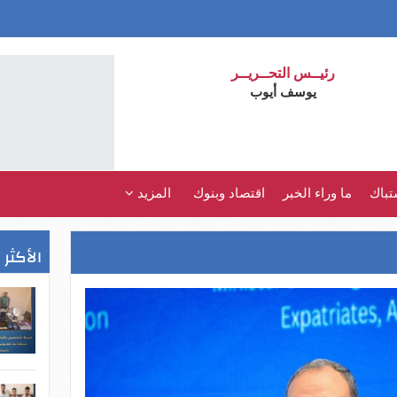
رئيــس التحــريــر
يوسف أيوب
تباك
ما وراء الخبر
اقتصاد وبنوك
المزيد
الأكثر 