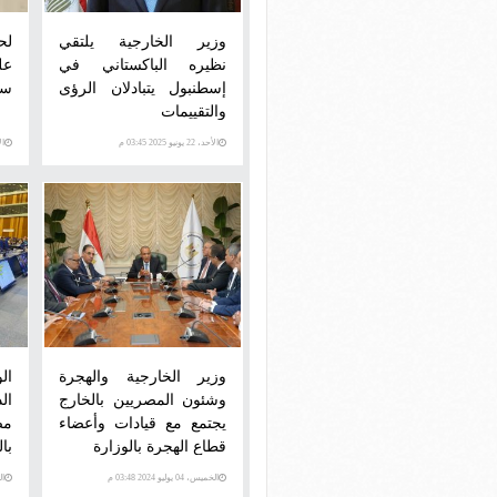
وزير الخارجية يلتقي
لح
نظيره الباكستاني في
عل
إسطنبول يتبادلان الرؤى
سف
والتقييمات
الأحد، 22 يونيو 2025 03:45 م
الأرب
وزير الخارجية والهجرة
ال
وشئون المصريين بالخارج
ال
يجتمع مع قيادات وأعضاء
مص
قطاع الهجرة بالوزارة
با
الخميس، 04 يوليو 2024 03:48 م
الخمي