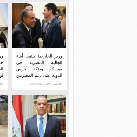
وزير الخارجية يلتقي أبناء
وز
الجالية المصرية في
خل
موسكو ويؤكد حرص
ال
الدولة على دعم المصريين
او
بالخارج
بال
الخميس، 02 أبريل 2026 08:18 م
السبت