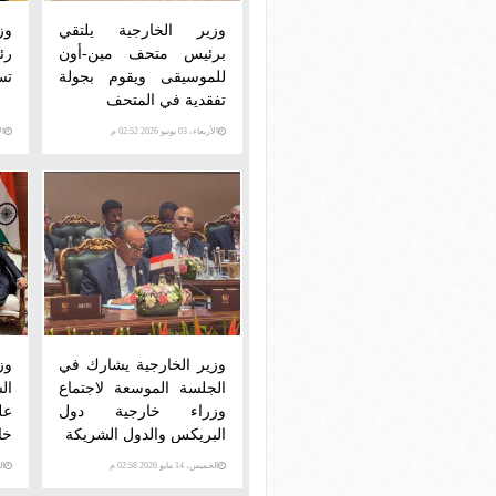
وزير الخارجية يلتقي
وز
برئيس متحف مين-أون
رئ
للموسيقى ويقوم بجولة
تس
تفقدية في المتحف
الأربعاء، 03 يونيو 2026 02:52 م
الأرب
وزير الخارجية يشارك في
وز
الجلسة الموسعة لاجتماع
ال
وزراء خارجية دول
عل
البريكس والدول الشريكة
خا
الخميس، 14 مايو 2026 02:58 م
الخم