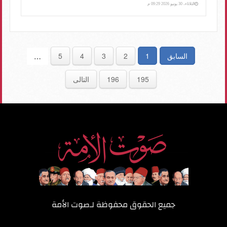
الثلاثاء، 30 يونيو 2026 09:29 م
السابق
1
2
3
4
5
…
195
196
التالى
جميع الحقوق محفوظة لـ
صوت الأمة