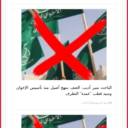
الباحث منير أديب: العنف منهج أصيل منذ تأسيس الإخوان
وسيد قطب "عمدة" التطرف
الأربعاء، 29 يوليو 2026 07:01 م