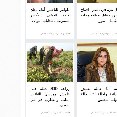
ل مرة في مصر.. افتتاح
طوابير للناخبين أمام لجان
زر متنقل صناعة محلية
قرية العشى بالأقصر
لكامل.. صور
للتصويت بانتخابات النواب
، 15 نوفمبر 2025 12:20 م
الإثنين، 10 نوفمبر 2025 09:59 ص
تنفيذ 69 حملة تفتيش
زراعة 8000 شتلة على
ميدانية وإحالة 249 حالة
هامش مهرجان النباتات
هات التحقيق
الطبية والعطرية في بني
سويف
اء، 04 نوفمبر 2025 09:29 ص
السبت، 18 أكتوبر 2025 11:07 ص