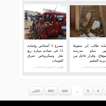
ابة طالب إثر سقوط
مصرع 3 أشخاص وإصابة
ور سلم مدرسة
12 في تصادم سيارة ربع
وهاج.. وقرار عاجل من
نقل وميكروباص شرق
يرية التعليم
العوينات
اء، 23 سبتمبر 2025 10:32 ص
السبت، 16 أغسطس 2025 10:42 ص
4
5
668
669
التالى
…