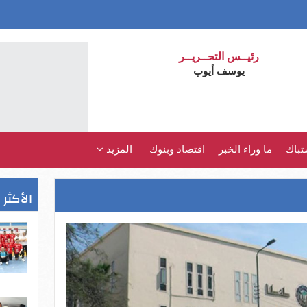
رئيــس التحــريــر
يوسف أيوب
تباك
ما وراء الخبر
اقتصاد وبنوك
المزيد
الأكثر 