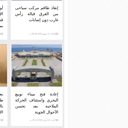
إنقاذ طاقم مركب سياحى
أو
من الغرق قبالة رأس
ال
غارب دون إصابات
قس
بم
الثلاثاء، 14 يوليو 2026 06:48 م
الثلاث
إعادة فتح ميناء نويبع
بع
البحري واستئناف الحركة
طر
الملاحية بعد تحسن
با
الأحوال الجوية
الا
الأحد، 26 أبريل 2026 10:24 م
الأرب