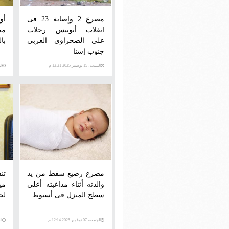
مصرع 2 وإصابة 23 فى
أو
انقلاب أتوبيس رحلات
مج
على الصحراوى الغربى
با
جنوب إسنا
السبت، 15 نوفمبر 2025 12:21 م
السبت
مصرع رضيع سقط من يد
والدته أثناء مداعبته أعلى
سطح المنزل فى أسيوط
لج
الجمعة، 07 نوفمبر 2025 12:14 م
الثلاث