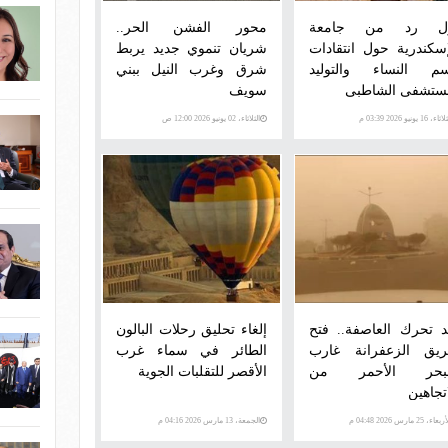
ل رد من جامعة
محور الفشن الحر..
إسكندرية حول انتقادات
شريان تنموي جديد يربط
م النساء والتوليد
شرق وغرب النيل ببني
ستشفى الشاطبى
سويف
اء، 16 يونيو 2026 03:39 م
الثلاثاء، 02 يونيو 2026 12:00 ص
د تحرك العاصفة.. فتح
إلغاء تحليق رحلات البالون
يق الزعفرانة غارب
الطائر في سماء غرب
لبحر الأحمر من
الأقصر للتقلبات الجوية
تجاهين
عاء، 25 مارس 2026 04:48 م
الجمعة، 13 مارس 2026 04:16 م