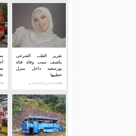
تقرير الطب الشرعى
يكشف سبب وفاة فتاة
آخ
بورسعيد داخل منزل
بط
خطيبها
عل
الثلاثاء، 10 مارس 2026 10:31 ص
الإثني