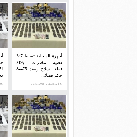
أجهزة الداخلية تضبط 347
أج
قضية مخدرات و219
قطعة سلاح وتنفذ 84475
حكم قضائى
قط
الأحد، 23 مارس 2025 01:31 م
السبت