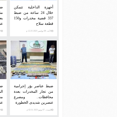
أجهزة الداخلية تتمكن
ضب
خلال 24 ساعة من ضبط
مت
337 قضية مخدرات و150
بع
قطعة سلاح
عن
الأحد، 09 نوفمبر 2025 12:25 م
الإثني
ضبط عناصر بؤر إجرامية
ضب
من تجار المخدرات بعدة
ا
محافظات.. ومصرع
مح
عنصرين شديدى الخطورة
عن
ال
السبت، 07 يونيو 2025 02:51 م
الإثني