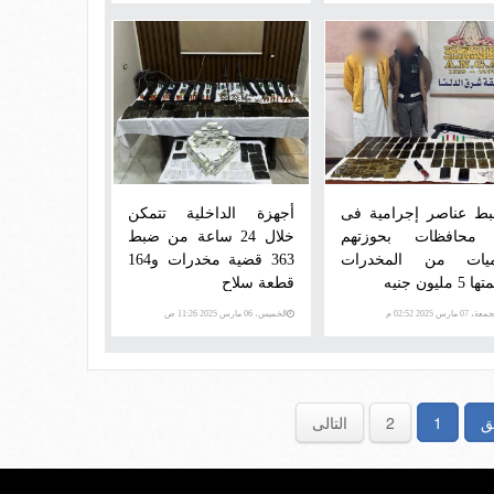
ط عناصر إجرامية فى
أجهزة الداخلية تتمكن
 محافظات بحوزتهم
خلال 24 ساعة من ضبط
يات من المخدرات
363 قضية مخدرات و164
 5 مليون جنيه
قطعة سلاح
ة، 07 مارس 2025 02:52 م
الخميس، 06 مارس 2025 11:26 ص
ق
1
2
التالى