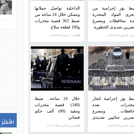
ط بؤر إجرامية من
الداخلية تواصل حملاتها
جرى المواد المخدرة
وتتمكن خلال 24 ساعة من
دة محافظات ومصرع
ضبط 363 قضية مخدرات
صرين شديدى الخطورة
و160 قطعة سلاح
ن، 09 يونيو 2025 03:29 م
السبت، 07 يونيو 2025 02:58 م
ط بؤر إجرامية لتجار
خلال 24 ساعة.. ضبط
لمخدرات بعدة
(340) قضية مخدرات
افظات.. ومصرع
وتنفيذ (80) ألف حكم
صرين جنائيين شديدى
قضائي
الأكثر 
خطورة فى قنا وأسوان
ن، 02 يونيو 2025 01:52 م
الخميس، 24 أبريل 2025 01:21 م