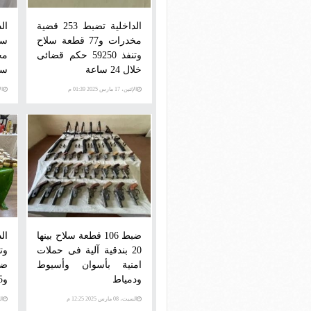
الداخلية تضبط 253 قضية
مخدرات و77 قطعة سلاح
وتنفذ 59250 حكم قضائى
خلال 24 ساعة
سل
الإثنين، 17 مارس 2025 01:39 م
الأحد،
ضبط 106 قطعة سلاح بينها
ال
20 بندقية آلية فى حملات
امنية بأسوان وأسيوط
ودمياط
و165 قطعة سلاح
السبت، 08 مارس 2025 12:25 م
السبت