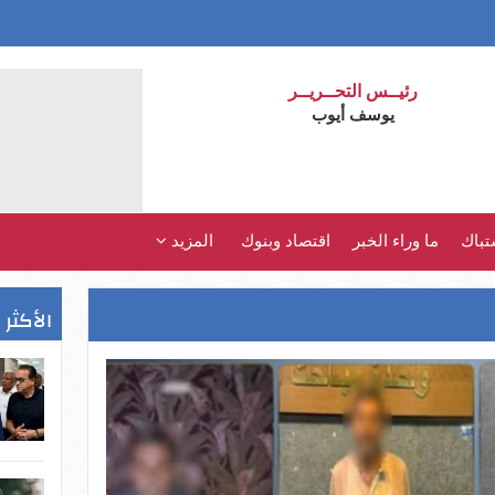
رئيــس التحــريــر
يوسف أيوب
تباك
ما وراء الخبر
اقتصاد وبنوك
المزيد
الأكثر 