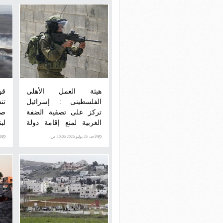
هيئة العمل الأهلى
قو
الفلسطينى : إسرائيل
تن
تركز على تصفية الضفة
صو
الغربية لمنع إقامة دولة
لبن
فلسطينية
الأحد، 26 يوليو 2026 10:06 ص
السبت