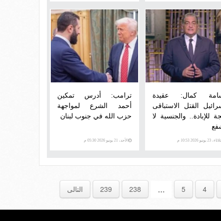
امة كمال: عقيدة
ترامب: أدرس تمكين
رائيل القتل الاستباقى
أحمد الشرع لمواجهة
ة للإبادة.. والجنسية لا
حزب الله في جنوب لبنان
فع
اء، 23 يونيو 2026 10:53 م
الأحد، 21 يونيو 2026 05:30 م
4
5
238
239
التالى
…