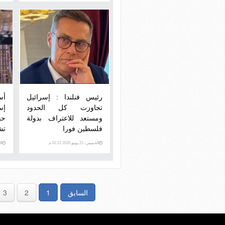
رئيس فنلندا : إسرائيل
أس
تجاوزت كل الحدود
إس
ومستعد للاعتراف بدولة
حج
فلسطين فورا
تش
الخميس، 25 يونيو 2026 02:22 م
الثلاث
السابق
1
2
3