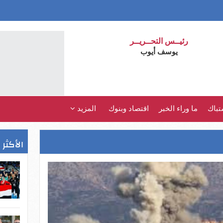
رئيــس التحــريــر
يوسف أيوب
تباك
ما وراء الخبر
اقتصاد وبنوك
المزيد
الأكثر 