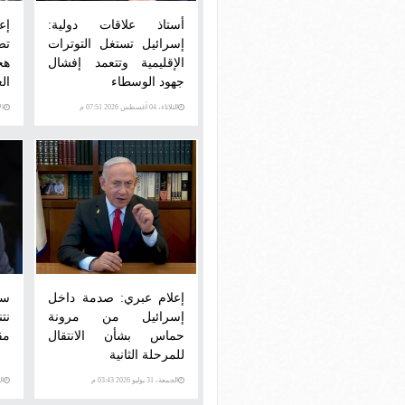
أستاذ علاقات دولية:
إع
إسرائيل تستغل التوترات
تص
الإقليمية وتتعمد إفشال
هج
جهود الوسطاء
الغ
الثلاثاء، 04 أغسطس 2026 07:51 م
الإثني
إعلام عبري: صدمة داخل
سي
إسرائيل من مرونة
نت
حماس بشأن الانتقال
مق
للمرحلة الثانية
الجمعة، 31 يوليو 2026 03:43 م
الخمي