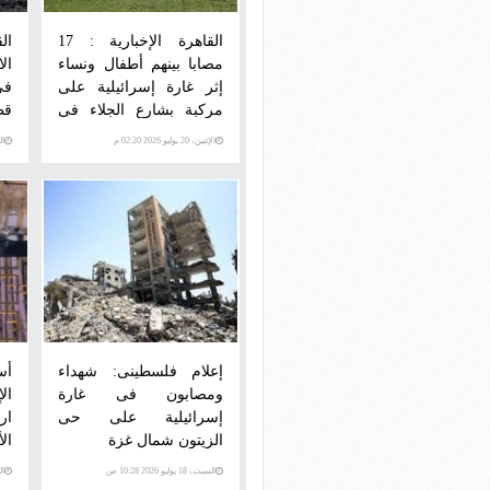
القاهرة الإخبارية : 17
ال
مصابا بينهم أطفال ونساء
ال
إثر غارة إسرائيلية على
فى
مركبة بشارع الجلاء فى
قط
غزة
الإثنين، 20 يوليو 2026 02:20 م
السبت
إعلام فلسطينى: شهداء
أس
ومصابون فى غارة
ال
إسرائيلية على حى
ار
الزيتون شمال غزة
ال
السبت، 18 يوليو 2026 10:28 ص
الخمي