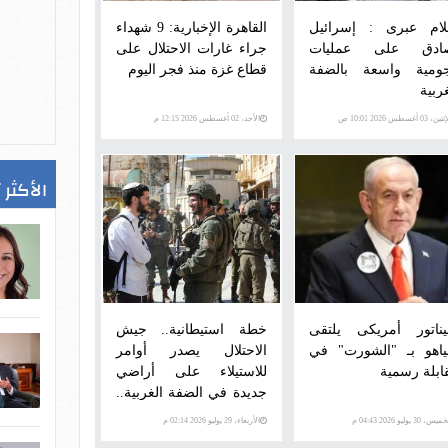
لام عبرى : إسرائيل
القاهرة الإخبارية: 9 شهداء
ادق على عمليات
جراء غارات الاحتلال على
ومية واسعة بالضفة
قطاع غزة منذ فجر اليوم
ربية
ن، 03 أغسطس 2026 10:01 ص
الأحد، 02 أغسطس 2026 12:15 م
الأكثر 
ناتور أمريكى يلتقى
خطة استيطانية.. جيش
نياهو بـ "الشورت" في
الاحتلال يصدر أوامر
ابلة رسمية
للاستيلاء على أراضي
جديدة في الضفة الغربية..
التفاصيل مع مراسلتنا
س، 30 يوليو 2026 04:43 م
الأربعاء، 29 يوليو 2026 02:14 م