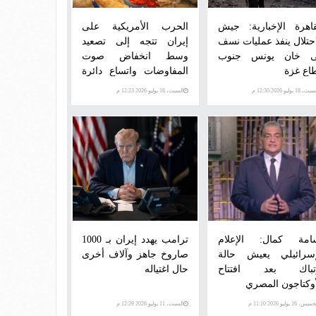
قاهرة الإخبارية: جيش
الحرب الأمريكية على
احتلال ينفذ عمليات نسف
إيران تتجه إلى تصعيد
 خان يونس جنوب
وسط انخفاض صوت
اع غزة
المفاوضات واتساع دائرة
الصراع
، 18 يوليو 2026 12:30 م
السبت، 18 يوليو 2026 12:23 م
امة كمال: الإعلام
ترامب يهدد إيران بـ 1000
إسرائيلي يعيش حالة
صاروخ جاهز وآلاف أخرى
تباك بعد افتتاح
حال اغتياله
أوكتاجون المصري
س، 16 يوليو 2026 11:10 م
السبت، 11 يوليو 2026 12:29 م