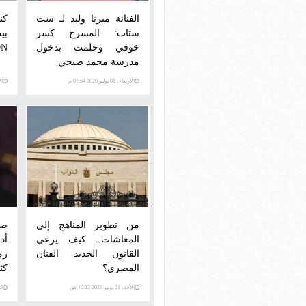
الفنانة ميرنا وليد لـ ست
كن
ستات: المسرح كسر
بي
خوفي وحلمت بدخول
ON
مدرسة محمد صبحي
الأربعاء، 08 يوليو 2026 07:54 م
الأرب
من تطوير المناهج إلى
صف
المعاشات.. كيف يرعى
أد
القانون الجديد الفنان
رم
المصري؟
كثي
الأحد، 21 يونيو 2026 10:22 ص
الجمع