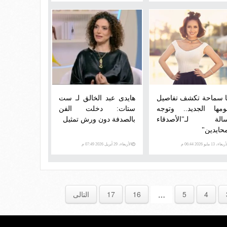
ا سماحة تكشف تفاصيل
هايدى عبد الخالق لـ ست
بومها الجديد.. وتوجه
ستات: دخلت الفن
الة لـ"الأصدقاء
بالصدفة دون ورش تمثيل
محايدين"
عاء، 13 مايو 2026 06:44 م
الأربعاء، 29 أبريل 2026 07:49 م
4
5
16
17
التالى
…