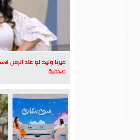
ميرنا وليد: لو عاد الزمن
صحفية