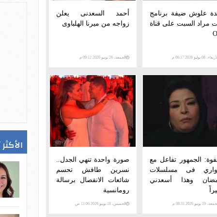
دة علوش ضيفة برنامج
أحمد السعدنى يعلن
ت مراد السبت على قناة
زواجه من ميرنا الهلباوى
عاء، 08 يوليو 2026 06:17 م
الجمعة، 26 يونيو 2026 09:12 م
الأكثر 
وة: الجمهور تفاعل مع
صورة واحدة تنهي الجدل..
واري فى مسلسلات
نسرين طافش تحسم
ضان وهذا أسعدني
شائعات الانفصال برسالة
راً
رومانسية
ة، 19 يونيو 2026 08:31 م
الخميس، 18 يونيو 2026 11:06 ص