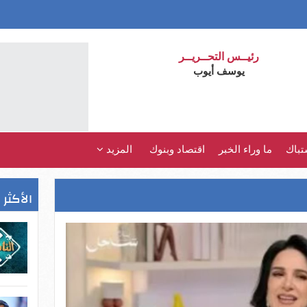
رئيــس التحــريــر
يوسف أيوب
تباك
ما وراء الخبر
اقتصاد وبنوك
المزيد
الأكثر 