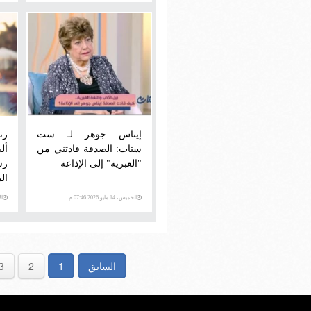
إيناس جوهر لـ ست
رن
ستات: الصدفة قادتني من
أل
"العبرية" إلى الإذاعة
رس
ال
الخميس، 14 مايو 2026 07:46 م
الأرب
السابق
1
2
3