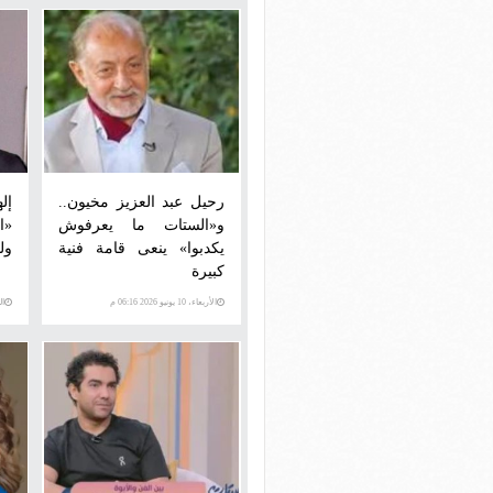
رحيل عبد العزيز مخيون..
إل
و«الستات ما يعرفوش
«ا
يكدبوا» ينعى قامة فنية
ول
كبيرة
الأربعاء، 10 يونيو 2026 06:16 م
الثلاث