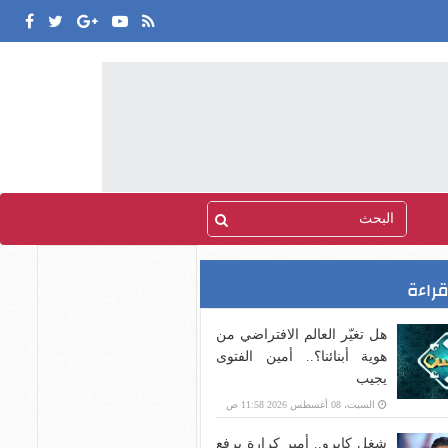
قراءة
هل تغيّر العالم الافتراضي من
هوية أبنائنا؟.. أمين الفتوى
يجيب
السبت، 08 أغسطس 2026 11:58 ص
شغل كايرو.. أمير كرارة يرفع