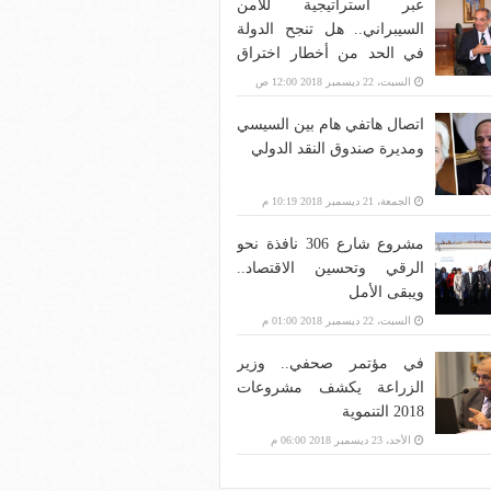
عبر استراتيجية للأمن
السيبراني.. هل تنجح الدولة
في الحد من أخطار اختراق
بنية الاتصالات؟
السبت، 22 ديسمبر 2018 12:00 ص
اتصال هاتفي هام بين السيسي
ومديرة صندوق النقد الدولي
الجمعة، 21 ديسمبر 2018 10:19 م
مشروع شارع 306 نافذة نحو
الرقي وتحسين الاقتصاد..
ويبقى الأمل
السبت، 22 ديسمبر 2018 01:00 م
في مؤتمر صحفي.. وزير
الزراعة يكشف مشروعات
2018 التنموية
الأحد، 23 ديسمبر 2018 06:00 م