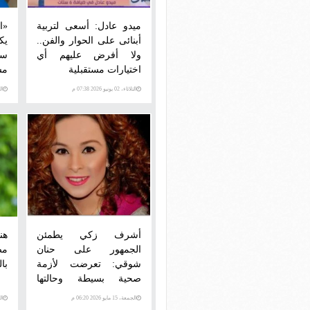
ميدو عادل: أسعى لتربية
«ا
أبنائى على الحوار والفن..
يك
ولا أفرض عليهم أي
سه
اختيارات مستقبلية
مس
الثلاثاء، 02 يونيو 2026 07:38 م
الثلاث
أشرف زكي يطمئن
هن
الجمهور على حنان
مص
شوقي: تعرضت لأزمة
با
صحية بسيطة وحالتها
مستقرة
الجمعة، 15 مايو 2026 06:20 م
الخم