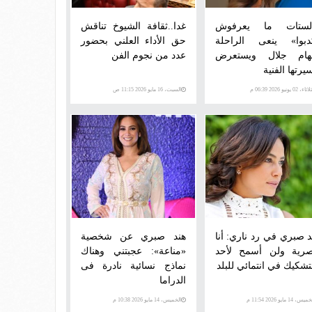
لستات ما يعرفوش
غدا..ثقافة الشيوخ تناقش
دبوا» ينعى الراحلة
حق الأداء العلني بحضور
ام جلال ويستعرض
عدد من نجوم الفن
يرتها الفنية
اء، 02 يونيو 2026 06:39 م
السبت، 16 مايو 2026 11:15 ص
د صبري في رد ناري: أنا
هند صبري عن شخصية
رية ولن أسمح لأحد
«مناعة»: عجبتني وهناك
لتشكيك في انتمائي للبلد
نماذج نسائية نادرة فى
الدراما
يس، 14 مايو 2026 11:54 م
الخميس، 14 مايو 2026 10:38 م