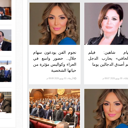
هام شاهين: فيلم
نجوم الفن يودعون سهام
لحافي» يحارب الدجل
جلال.. حضور واسع في
م أصدق الدجالين يوما
العزاء وكواليس مؤثرة من
حياتها الشخصية
اء، 09 يونيو 2026 09:07 م
الأربعاء، 03 يونيو 2026 09:09 م