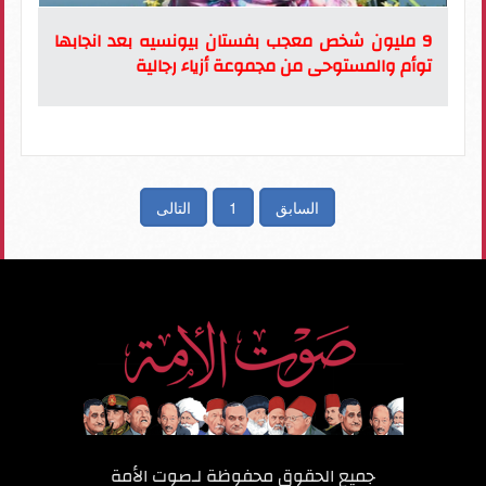
9 مليون شخص معجب بفستان بيونسيه بعد انجابها
توأم والمستوحى من مجموعة أزياء رجالية
السابق
1
التالى
جميع الحقوق محفوظة لـ
صوت الأمة