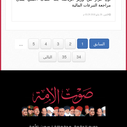
مراجعة التبرعات المالية
الإثنين، 28 مايو 2018 03:29 م
السابق
1
2
3
4
5
…
34
35
التالى