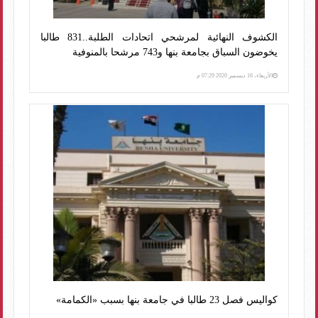
الكشوف النهائية لمرشحي اتحادات الطلبة..831 طالبا
يخوضون السباق بجامعة بنها و743 مرشحا بالمنوفية
الأربعاء، 16 ديسمبر 2020 07:29 م
كواليس فصل 23 طالبا في جامعة بنها بسبب «الكمامة»