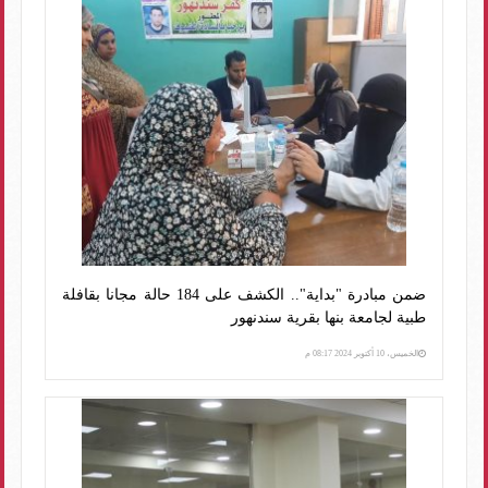
ضمن مبادرة "بداية".. الكشف على 184 حالة مجانا بقافلة
طبية لجامعة بنها بقرية سندنهور
الخميس، 10 أكتوبر 2024 08:17 م