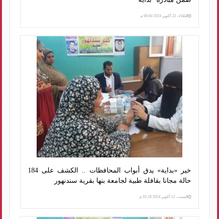
الثلاثاء، 22 أكتوبر 2024 06:04 م
خير «بداية» يدق أبواب المحافظات .. الكشف على 184
حالة مجانا بقافلة طبية لجامعة بنها بقرية سندنهور
السبت، 12 أكتوبر 2024 01:18 م