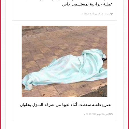
عملية جراحية بمستشفى خاص
السبت، 03 فبراير 2018 10:09 ص
مصرع طفلة سقطت أثناء لعبها من شرفة المنزل بحلوان
الإثنين، 24 يوليو 2017 02:12 م