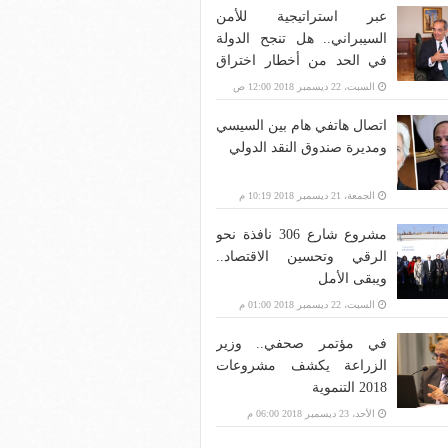
عبر استراتيجية للأمن
السيبراني.. هل تنجح الدولة
في الحد من أخطار اختراق
بنية الاتصالات؟
السبت، 22 ديسمبر 2018 12:00 ص
اتصال هاتفي هام بين السيسي
ومديرة صندوق النقد الدولي
الجمعة، 21 ديسمبر 2018 10:19 م
مشروع شارع 306 نافذة نحو
الرقي وتحسين الاقتصاد..
ويبقى الأمل
السبت، 22 ديسمبر 2018 01:00 م
في مؤتمر صحفي.. وزير
الزراعة يكشف مشروعات
2018 التنموية
الأحد، 23 ديسمبر 2018 06:00 م