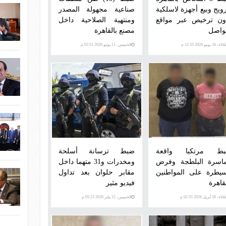
رويج وبيع أجهزة لاسلكية
صناعية مجهولة المصدر
ون ترخيص عبر مواقع
ومنتهية الصلاحية داخل
تواصل
مصنع بالقاهرة
اء، 16 يونيو 2026 12:33 م
الخميس، 11 يونيو 2026 02:51 م
ط مرتكبا واقعة
ضبط ترسانة أسلحة
اسرة البلطجة وفرض
ومخدرات و31 متهما داخل
سيطرة على المواطنين
مقابر حلوان بعد تداول
قاهرة
فيديو مثير
اء، 28 أبريل 2026 02:35 م
الخميس، 22 يناير 2026 05:23 م