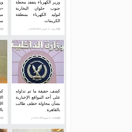
وزير الكهرباء يتفقد محطة
وز
جنوب حلوان البخارية
«س
لتوليد الكهرباء بمنطقة
من
الكريمات
مم
الأربعاء، 12 فبراير 2025 03:08 م
الجمع
كشف حقيقة ما تم تداوله
كش
على أحد المواقع الإخبارية
ال
بشأن محاولة خطف طالب
ال
بالقاهرة
بال
الثلاثاء، 21 مايو 2024 01:41 م
الثلاث