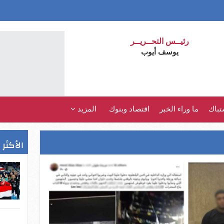
رئيــس التحــريــر
يوسف أيوب
تباك
ما وراء الخبر
اقتصاد وبنوك
المزيد
الأكثر 