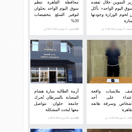
ير التموين خلال تفقده
محافظة القاهرة تنظم
وق اليوم الواحد»: بأكل
سوق اليوم الواحد بحلوان
 لحوم الوزارة وجودتها
لتوفير السلع بتخفيضات
تازة
20%
ة، 22 نوفمبر 2024 11:00 ص
الخميس، 21 نوفمبر 2024 09:41 ص
ف ملابسات واقعة
أزمة الطالبة سارة هشام
اعتداء على أحد
المصابة بالسرطان تُحرك
أشخاص وسرقة هاتفه
جامعة حلوان: نتواصل
قاهرة
معها لبحث المشكلة
اء، 21 مايو 2024 11:50 ص
الجمعة، 26 أبريل 2024 08:43 م