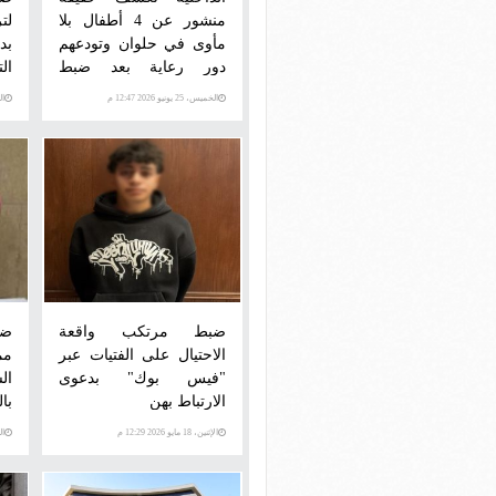
منشور عن 4 أطفال بلا
لت
مأوى في حلوان وتودعهم
بد
دور رعاية بعد ضبط
ال
ملابسات الواقعة
الخميس، 25 يونيو 2026 12:47 م
الثلاث
ضبط مرتكب واقعة
ضب
الاحتيال على الفتيات عبر
مم
"فيس بوك" بدعوى
ال
الارتباط بهن
بال
الإثنين، 18 مايو 2026 12:29 م
الثلاث