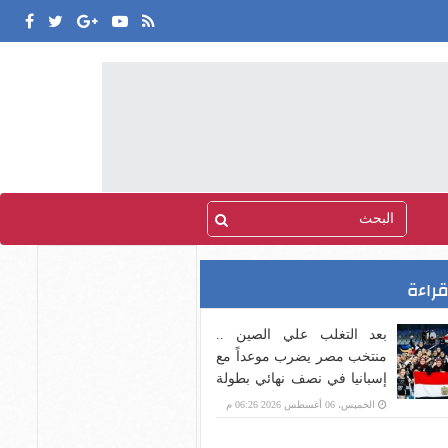
قراءة
بعد التغلب علي الصين ..
منتخب مصر يضرب موعداً مع
إسبانيا في نصف نهائي بطولة
العالم لناشئات اليد
الخميس، 06 أغسطس 2026 06:26 م