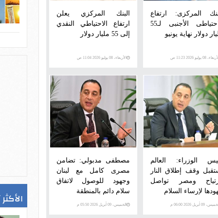
بنك المركزى: ارتفاع
البنك المركزي يعلن
الاحتياطى الأجنبى لـ55
ارتفاع الاحتياطي النقدي
ار دولار نهاية يونيو
إلى 55 مليار دولار
عاء، 08 يوليو 2026 11:23 ص
الأربعاء، 08 يوليو 2026 11:04 ص
يس الوزراء: العالم
مصطفى مدبولي: تضامن
تقبل وقف إطلاق النار
مصرى كامل مع لبنان
رتياح ومصر تواصل
وجهود للوصول لاتفاق
ودها لإرساء السلام
سلام دائم بالمنطقة
الأكثر 
س، 09 أبريل 2026 06:00 م
الخميس، 09 أبريل 2026 05:50 م