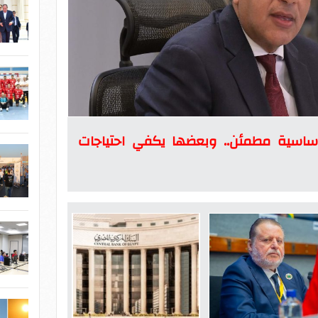
أساسية مطمئن.. وبعضها يكفي احتياجات