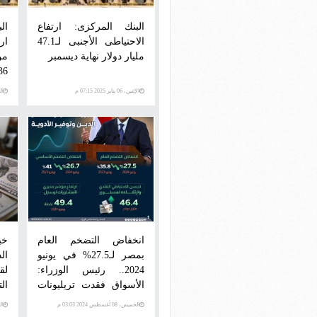
البنك المركزى: ارتفاع
ال
الاحتياطى الأجنبى لـ47.1
ار
مليار دولار نهاية ديسمبر
من
سب
الإثنين، 06 يناير 2025 07:15 م
الخمي
انخفاض التضخم العام
خب
بمصر لـ27.5% في يونيو
ال
2024.. رئيس الوزراء:
لق
الأسواق فقدت تريليونات
الت
الدولارات من قيمتها
الخميس، 08 أغسطس 2024 03:03 م
الخمي
السوقية