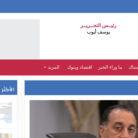
رئيــس التحــريــر
يوسف أيوب
تباك
ما وراء الخبر
اقتصاد وبنوك
المزيد
الأكثر 