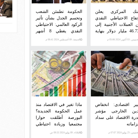
بنك المركزى يعلن
الحكومة تطمئن الشعب
تفاع الاحتياطي النقدي
وتحسم الجدل بشأن تأثير
 العملات الأجنبية إلى
الركود العالمي: الاحتياطي
46.736 مليار دولار بنهاية
النقدي يغطي 8 أشهر
تمبر
وخروج الأموال الساخنة
س، 03 أكتوبر 2024 05:06 م
الجمعة، 09 أغسطس 2024 06:41 م
8% من الإجمالي
ير اقتصادى: انخفاض
ماذا تغير في الاقتصاد منذ
دين الخارجى مؤشر
عمل الحكومة الجديدة؟
درة الاقتصاد على سداد
البورصة أطلقت حوارا
زاماته
مجتمعيا وزيادة احتياطي
النقد وشركات أجنبية
س، 25 يوليو 2024 07:07 م
الثلاثاء، 09 يوليو 2024 09:33 ص
بمصر لأول مرة