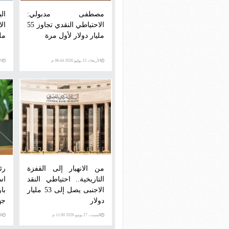
مصطفى مدبولي:
ال
الاحتياطي النقدي تجاوز 55
مليار دولار لأول مرة
ملي
الأربعاء، 15 يوليو 2026 06:44 م
الأرب
من الانهيار إلى القفزة
رئ
التاريخية.. احتياطي النقد
اس
الاجنبى يصل إلى 53 مليار
با
دولار
جه
السبت، 27 يونيو 2026 11:00 م
الخمي