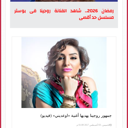
رمضان 2026.. شاهد الفنانة روجينا فى بوستر
مسلسل حد أقصى
جمهور روجينا يهديها أغنية «اوعديني» (فيديو)
الخميس، 03 أغسطس 2017 01:09 م