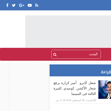
قراءة
شغل كايرو.. أمير كرارة يرفع
شعار الأكشن كوميدي للمرة
الثالثة فى السينما
السبت، 08 أغسطس 2026 11:58 ص