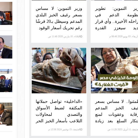
ير التموين: تطوير
وزير التموين: لا مساس
ظومة الدعم في
بسعر رغيف الخبز البلدي
احله الأخيرة.. وأي قرار
المدعم وسيظل بـ20 قرشًا
يد سيعزز القدرة
رغم تحريك أسعار الوقود
شرائية للمواطن
عاء، 03 يونيو 2026 06:46 م
الثلاثاء، 10 مارس 2026 11:46 ص
مئنوا.. لا مساس بسعر
«الداخلية» تواصل حملاتها
يف الخبز المدعم
المكثفة لضبط الأسواق
قابة وعقوبات لمنع
والتصدي لمحاولات
تكار السلع بعد زيادة
التلاعب بأسعار الخبز الحر
عار الوقود
والمدعم
ة، 11 أبريل 2025 11:28 ص
الجمعة، 15 نوفمبر 2024 12:58 م