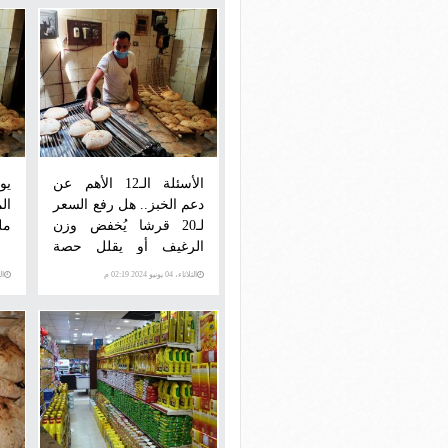
المخابز
الأسئلة الـ12 الأهم عن
يو
دعم الخبز.. هل رفع السعر
ال
لـ20 قرشا يُخفض وزن
مل
الرغيف أو يقلل حصة
الفرد؟
الثلاثاء، 04 يونيو 2024 02:19 م
السبت