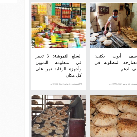
سف أيوب يكتب:
السلع التموينية: لا تغيير
مصارحة المطلوبة في
في منظومة التموين
ف الدعم
وأجهزة الرقابة تمر على
كل مكان
، 01 يونيو 2024 10:00 م
السبت، 01 يونيو 2024 07:56 م