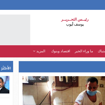
رئيــس التحــريــر
يوسف أيوب
تباك
ما وراء الخبر
اقتصاد وبنوك
المزيد
الأكثر 