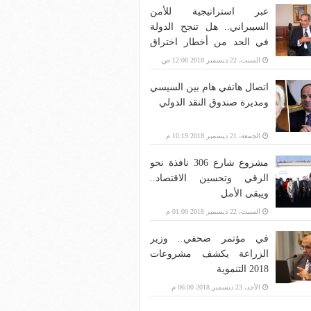
عبر استراتيجية للأمن
السيبراني.. هل تنجح الدولة
في الحد من أخطار اختراق
بنية الاتصالات؟
السبت، 22 ديسمبر 2018 12:00 ص
اتصال هاتفي هام بين السيسي
ومديرة صندوق النقد الدولي
الجمعة، 21 ديسمبر 2018 10:19 م
مشروع شارع 306 نافذة نحو
الرقي وتحسين الاقتصاد..
ويبقى الأمل
السبت، 22 ديسمبر 2018 01:00 م
في مؤتمر صحفي.. وزير
الزراعة يكشف مشروعات
2018 التنموية
الأحد، 23 ديسمبر 2018 06:00 م