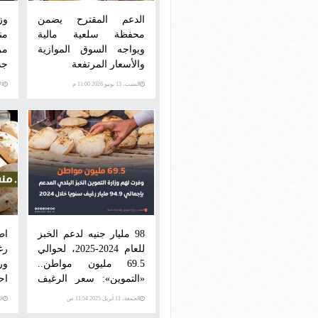
الدعم المقترح يضمن
وز
محفظة سلعية مالية
من
ويواجه السوق الموازية
مر
والأسعار المرتفعة
جد
ال
السبت، 13 يونيو 2026 11:00 م
الأرب
98 مليار جنيه لدعم الخبز
اط
للعام 2024-2025، لحوالي
رغ
69.5 مليون مواطن..
ور
«التموين»: سعر الرغيف
اح
المدعم 20 قرشاً وسداد
أس
الجمعة، 11 أبريل 2025 11:54 ص
الجمع
فارق التكلفة لأصحاب