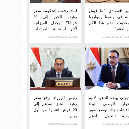
ير اقتصادى: "ما فيش
لماذا رفعت الحكومة سعر
لة فى وضعنا ومواردنا
رغيف الخبز إلى 20
محدودة تقدم هذا الكم
قرشًا؟.. يجعل الميزانية
 الدعم"
أكثر استجابة للصدمات
وترشيد للدعم وتوصيله
عاء، 29 مايو 2024 08:49 م
الأربعاء، 29 مايو 2024 08:36 م
للمستحقين الحقيقيين
بولي يوجه الدعوة لآلية
رئيس الوزراء: رفع سعر
حوار الوطني لبدء
رغيف الخبز المدعم إلى
اقشات جادة لوضع تصور
20 قرش اعتبارا من أول
يفية التحول للدعم
يونيو
نقدي بدلا من العيني
عاء، 29 مايو 2024 03:20 م
الأربعاء، 29 مايو 2024 03:20 م