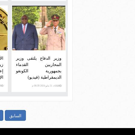
وزير الدفاع يلتقى وزير
ال
المحاربين القدماء
زي
بجمهورية الكونغو
إع
الديمقراطية (فيديو)
الإ
الثلاثاء، 21 مايو 2024 06:39 م
الثلاث
السابق