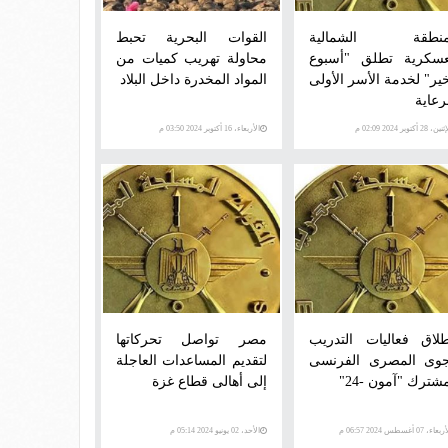
منطقة الشمالية
القوات البحرية تحبط
عسكرية تطلق "أسبوع
محاولة تهريب كميات من
خير" لخدمة الأسر الأولى
المواد المخدرة داخل البلاد
رعاية
ن، 28 أكتوبر 2024 02:09 م
الأربعاء، 16 أكتوبر 2024 03:50 م
طلاق فعاليات التدريب
مصر تواصل تحركاتها
جوى المصرى الفرنسى
لتقديم المساعدات العاجلة
شترك "آمون -24"
إلى أهالى قطاع غزة
عاء، 07 أغسطس 2024 06:57 م
الأحد، 02 يونيو 2024 05:14 م