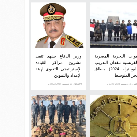
قوات البحرية المصرية
وزير الدفاع يشهد تنفيذ
لفرنسية تنفذان التدريب
مشروع مراكز القيادة
(كليوباترا- 2024) بنطاق
الإستراتيجى التعبوى لهيئة
بحر المتوسط
الإمداد والتموين
ن، 16 ديسمبر 2024 07:40 م
الثلاثاء، 03 ديسمبر 2024 08:22 م