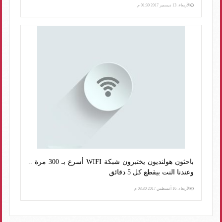
الأربعاء، 13 ديسمبر 2017 01:30 م
باحثون هولنديون يختبرون شبكة WIFI أسرع بـ 300 مرة ..
وعندنا النت بيقطع كل 5 دقائق
الأربعاء، 16 أغسطس 2017 03:30 م