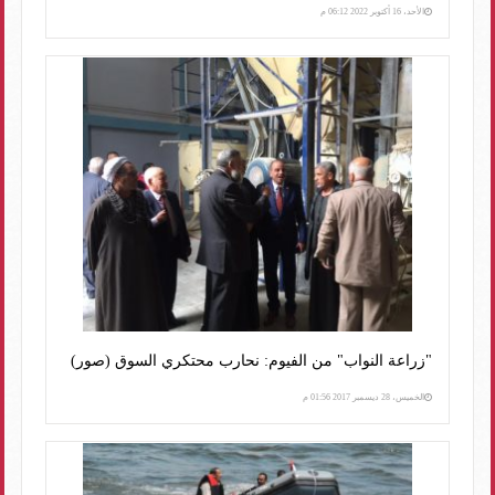
الأحد، 16 أكتوبر 2022 06:12 م
"زراعة النواب" من الفيوم: نحارب محتكري السوق (صور)
الخميس، 28 ديسمبر 2017 01:56 م