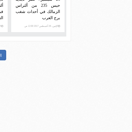
حبس 235 من ألتراس
الزمالك في أحداث شغب
في
برج العرب
ال
الإثنين، 28 أغسطس 2017 12:00 ص
الأحد،
ا