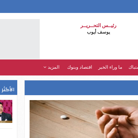
رئيــس التحــريــر
يوسف أيوب
تباك
ما وراء الخبر
اقتصاد وبنوك
المزيد
الأكثر 