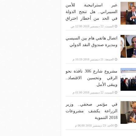
عبر استراتيجية للأمن
السيبراني.. هل تنجح الدولة
في الحد من أخطار اختراق
بنية الاتصالات؟
السبت، 22 ديسمبر 2018 12:00 ص
اتصال هاتفي هام بين السيسي
ومديرة صندوق النقد الدولي
الجمعة، 21 ديسمبر 2018 10:19 م
مشروع شارع 306 نافذة نحو
الرقي وتحسين الاقتصاد..
ويبقى الأمل
السبت، 22 ديسمبر 2018 01:00 م
في مؤتمر صحفي.. وزير
الزراعة يكشف مشروعات
2018 التنموية
الأحد، 23 ديسمبر 2018 06:00 م