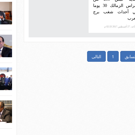
ألتراس الزمالك 30 يوما
 أحداث شغب برج
عرب
 27 أغسطس 2017 02:33 م
لسابق
1
التالى