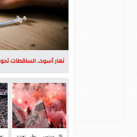
نهار أسود.. الساقطات تحول
26 سبتمبر.. نظر تجديد