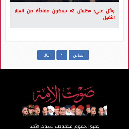
وائل علي: «كلبش 2» سيكون مفاجأة من العيار
الثقيل
السابق
1
التالى
جميع الحقوق محفوظة لـ
صوت الأمة