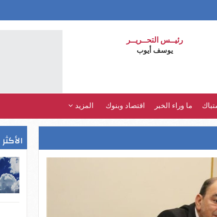
رئيــس التحــريــر
يوسف أيوب
تباك
ما وراء الخبر
اقتصاد وبنوك
المزيد
الأكثر 