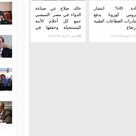
زيادة 49%.. انتشار
خالد صلاح عن صناعة
روس كورونا يدفع
الدواء في مصر: السيسي
ادرات القطاعات الطبية
جمع كل أحلام الأمة
رتفاع
المستحيلة وحققها في
سنوات معدودة
 23 مايو 2021 02:46 م
الخميس، 01 أبريل 2021 02:34 م