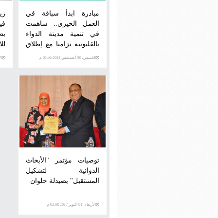
مبادرة ابدأ سباقة في
العمل الخيري.. ساهمت
في
في تنمية مدينة الدواء
بص
بالقليوبية تزامنا مع إطلاق
للا
حملة 100 يوم صحة
الخميس، 08 أغسطس 2024 01:56 م
الأحد،
بمهرجان العلمين الجديدة
توصيات مؤتمر "الأبحاث
الدوائية لتشكيل
المستقبل" بصيدلة حلوان
الأربعاء، 04 أكتوبر 2017 02:08 م