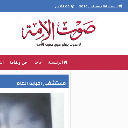
السبت، 08 أغسطس 2026
09:00 ص
الرئيسية
عاجل
فن وثقافة
اش
مستشفى امبابه العام