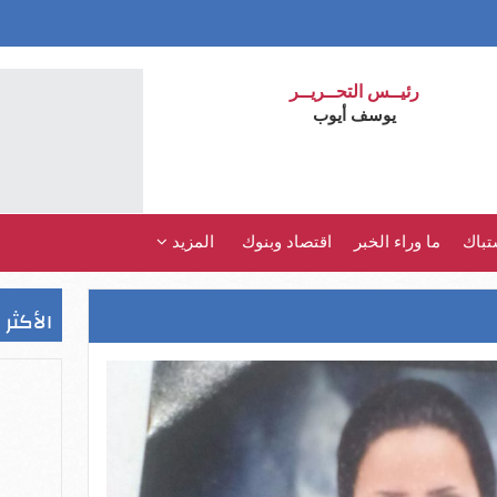
رئيــس التحــريــر
يوسف أيوب
تباك
ما وراء الخبر
اقتصاد وبنوك
المزيد
الأكثر 