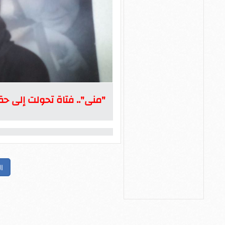
"منى".. فتاة تحولت إلى ح
ا