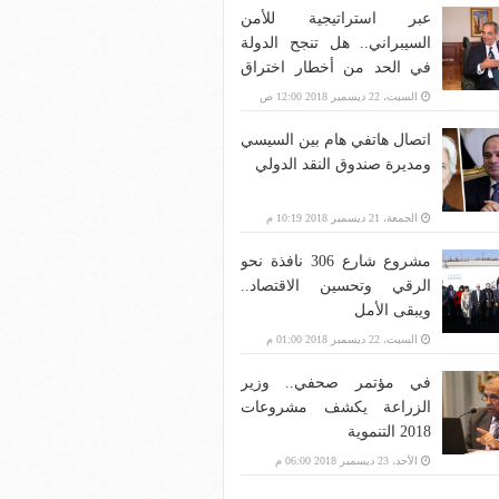
عبر استراتيجية للأمن
السيبراني.. هل تنجح الدولة
في الحد من أخطار اختراق
بنية الاتصالات؟
السبت، 22 ديسمبر 2018 12:00 ص
اتصال هاتفي هام بين السيسي
ومديرة صندوق النقد الدولي
الجمعة، 21 ديسمبر 2018 10:19 م
مشروع شارع 306 نافذة نحو
الرقي وتحسين الاقتصاد..
ويبقى الأمل
السبت، 22 ديسمبر 2018 01:00 م
في مؤتمر صحفي.. وزير
الزراعة يكشف مشروعات
2018 التنموية
الأحد، 23 ديسمبر 2018 06:00 م