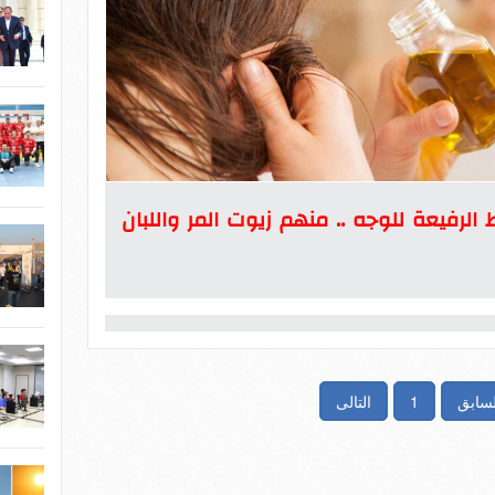
الرفيعة للوجه .. منهم زيوت المر واللبان
لسابق
1
التالى