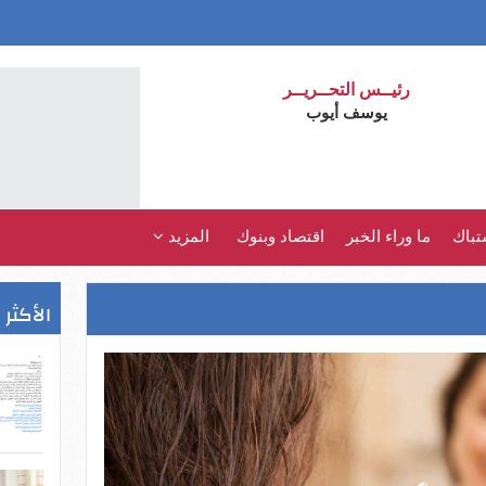
رئيــس التحــريــر
يوسف أيوب
تباك
ما وراء الخبر
اقتصاد وبنوك
المزيد
الأكثر 