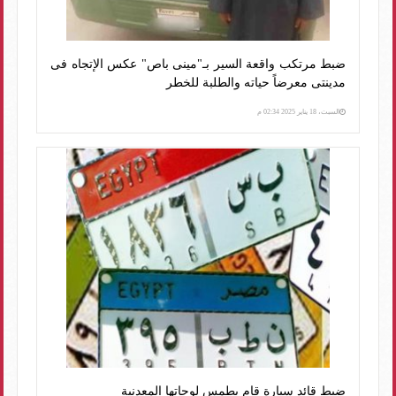
ضبط مرتكب واقعة السير بـ"مينى باص" عكس الإتجاه فى
مدينتى معرضاً حياته والطلبة للخطر
السبت، 18 يناير 2025 02:34 م
ضبط قائد سيارة قام بطمس لوحاتها المعدنية