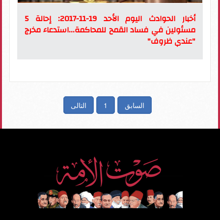
أخبار الحوادث اليوم الأحد 19-11-2017: إحالة 5
مسئولين في فساد القمح للمحاكمة...استدعاء مخرج
"عندي ظروف"
السابق
1
التالى