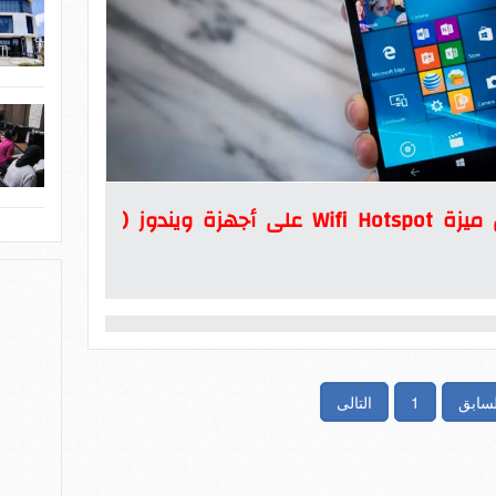
خطوات تساعد في تفعيل ميزة Wifi Hotspot على أجهزة ويندوز (
لسابق
1
التالى