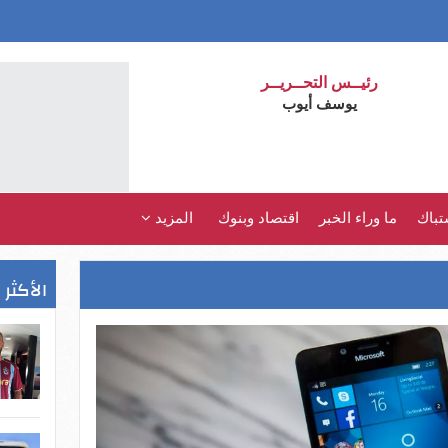
رئيــس التحــريــر
يوسف أيوب
تباك
ما وراء الخبر
اقتصاد وبنوك
المزيد
الأكثر 