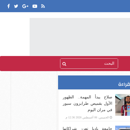
قراءة
صلاح يبدأ المهمة.. الظهور
الأول بقميص طرابزون سبور
في مران اليوم
الخميس، 06 أغسطس 2026 12:36 م
جامعة باديا تعزز شراكاتها