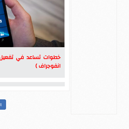
انفوجراف )
ا