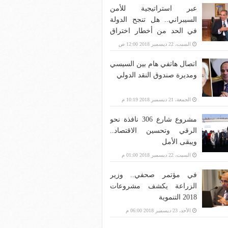
عبر استراتيجية للأمن
السيبراني.. هل تنجح الدولة
في الحد من أخطار اختراق
بنية الاتصالات؟
السبت، 22 ديسمبر 2018 12:00 ص
اتصال هاتفي هام بين السيسي
ومديرة صندوق النقد الدولي
الجمعة، 21 ديسمبر 2018 10:19 م
مشروع شارع 306 نافذة نحو
الرقي وتحسين الاقتصاد..
ويبقى الأمل
السبت، 22 ديسمبر 2018 01:00 م
في مؤتمر صحفي.. وزير
الزراعة يكشف مشروعات
2018 التنموية
الأحد، 23 ديسمبر 2018 06:00 م