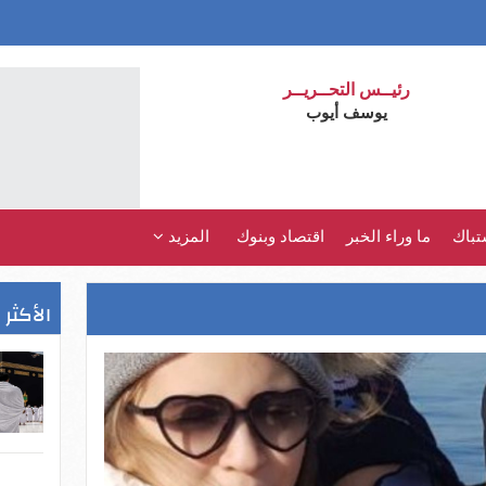
رئيــس التحــريــر
يوسف أيوب
تباك
ما وراء الخبر
اقتصاد وبنوك
المزيد
الأكثر 